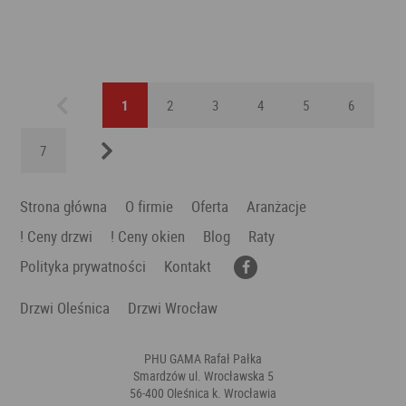
Previous
1
2
3
4
5
6
7
Next
Strona główna
O firmie
Oferta
Aranżacje
! Ceny drzwi
! Ceny okien
Blog
Raty
Polityka prywatności
Kontakt
Drzwi Oleśnica
Drzwi Wrocław
PHU GAMA Rafał Pałka
Smardzów ul. Wrocławska 5
56-400 Oleśnica k. Wrocławia