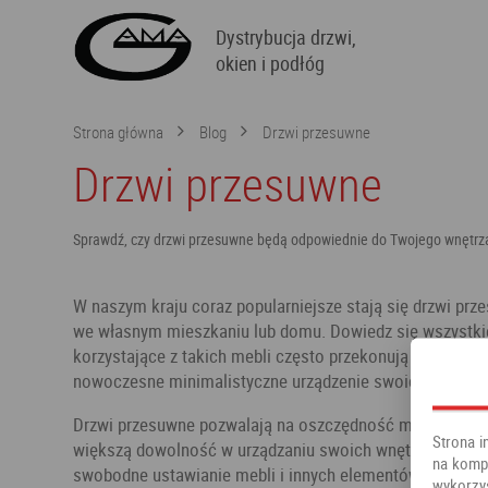
Dystrybucja drzwi,
okien i podłóg
Strona główna
Blog
Drzwi przesuwne
Drzwi przesuwne
Sprawdź, czy drzwi przesuwne będą odpowiednie do Twojego wnętrz
W naszym kraju coraz popularniejsze stają się drzwi prz
we własnym mieszkaniu lub domu. Dowiedz się wszystki
korzystające z takich mebli często przekonują się do te
nowoczesne minimalistyczne urządzenie swoich wnętrz, w
Drzwi przesuwne pozwalają na oszczędność miejsca, dzi
Strona i
większą dowolność w urządzaniu swoich wnętrz, gdyż korz
na kompu
swobodne ustawianie mebli i innych elementów wystroju
wykorzy