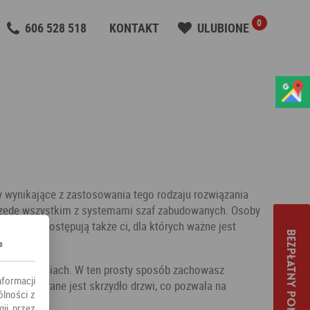
0
606 528 518
KONTAKT
ULUBIONE
ty wynikające z zastosowania tego rodzaju rozwiązania
rzede wszystkim z systemami szaf zabudowanych. Osoby
odobnie postępują także ci, dla których ważne jest
Bezpłatny pomiar
s
ch mieszkaniach. W ten prosty sposób zachowasz
nformacji
onę otwierane jest skrzydło drzwi, co pozwala na
ólności z
ii przez