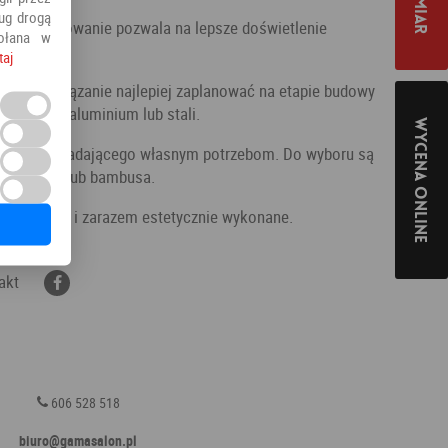
ług drogą
ich zastosowanie pozwala na lepsze doświetlenie
ołana w
ekkości.
taj
gie rozwiązanie najlepiej zaplanować na etapie budowy
konane z aluminium lub stali.
Wycena online
z coś odpowiadającego własnym potrzebom. Do wyboru są
 z rattanu lub bambusa.
technicznej i zarazem estetycznie wykonane.
akt
606 528 518
biuro@gamasalon.pl