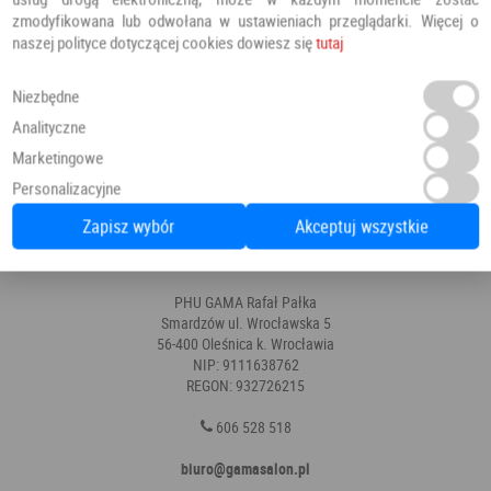
zmodyfikowana lub odwołana w ustawieniach przeglądarki. Więcej o
naszej polityce dotyczącej cookies dowiesz się
tutaj
Okna Drzwi Wrocław Oleśnica
Niezbędne
Strona główna
O firmie
Oferta
Aranżacje
Analityczne
! Ceny drzwi
! Ceny okien
Blog
Raty
Marketingowe
Personalizacyjne
Polityka prywatności
Kontakt
Zapisz wybór
Akceptuj wszystkie
Drzwi Oleśnica
Drzwi Wrocław
PHU GAMA Rafał Pałka
Smardzów ul. Wrocławska 5
56-400 Oleśnica k. Wrocławia
NIP: 9111638762
REGON: 932726215
606 528 518
biuro@gamasalon.pl