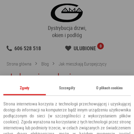
Dystrybucja drzwi,
okien i podłóg
0
606 528 518
ULUBIONE
Strona główna
Blog
Jak mieszkają Europejczycy
Jak mieszkają
Zgody
Szczegóły
O plikach cookies
Europejczycy
Strona internetowa korzysta z technologii przechowującej i uzyskującej
dostęp do informacji na komputerze bądź innym urządzeniu użytkownika
Sprawdź, jakie okna i drzwi są modne w innych krajach!
podłączonym do sieci (w szczególności z wykorzystaniem plików
cookies). Zgoda wyrażona na korzystanie z tych technologii przez stronę
internetową lub podmioty trzecie, w celach związanych ze świadczeniem
usług drogą elektroniczną, może w każdym momencie zostać