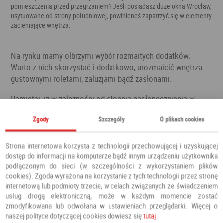
pomieszczenia przed przegrzaniem? Jeśli posiadasz duże okna Wrocław,
usytuowane od strony południowej, powinieneś zapatrzyć się w elementy
zacieniające wnętrza.
Na rynku mamy olbrzymi wybór rozmaitych dodatków.
Warto z nich skorzystać i dodatkowo, urozmaicić wnętrza
gustownymi roletami, żaluzjami bądź zasłonami.
Pamiętaj, iż w zależności od stopnia nasłonecznienia w
danym pomieszczeniu, możesz dobrać odpowiednią
Zgody
Szczegóły
O plikach cookies
ochronę przed nadmiarem promieni słonecznych. Warto
przypomnieć, że wnętrza usytuowane od strony południowej
otrzymują najwięcej doświetlenia, a w sezonie letnim
Strona internetowa korzysta z technologii przechowującej i uzyskującej
przegrzanie pomieszczeń jest bardzo uciążliwe. Story i
dostęp do informacji na komputerze bądź innym urządzeniu użytkownika
podłączonym do sieci (w szczególności z wykorzystaniem plików
zasłony są dobrym rozwiązaniem, o ile aranżacja
cookies). Zgoda wyrażona na korzystanie z tych technologii przez stronę
pomieszczeń pozwala na takie urozmaicenia.
internetową lub podmioty trzecie, w celach związanych ze świadczeniem
usług drogą elektroniczną, może w każdym momencie zostać
Żaluzje i rolety wracają do łask, są nie tylko gustownie
zmodyfikowana lub odwołana w ustawieniach przeglądarki. Więcej o
wykonane, ale posiadają mix kolorów i wzorów tkanin. Okna
naszej polityce dotyczącej cookies dowiesz się
tutaj
Wrocław są nie tylko doskonale wykonane, ale dysponują