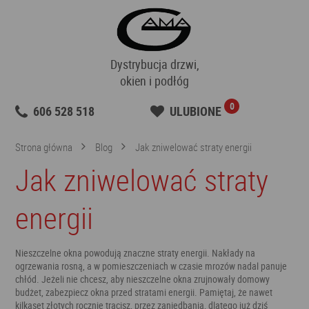
Dystrybucja drzwi,
okien i podłóg
0
606 528 518
ULUBIONE
Strona główna
Blog
Jak zniwelować straty energii
Jak zniwelować straty
energii
Nieszczelne okna powodują znaczne straty energii. Nakłady na
ogrzewania rosną, a w pomieszczeniach w czasie mrozów nadal panuje
chłód. Jeżeli nie chcesz, aby nieszczelne okna zrujnowały domowy
budżet, zabezpiecz okna przed stratami energii. Pamiętaj, że nawet
kilkaset złotych rocznie tracisz, przez zaniedbania, dlatego już dziś