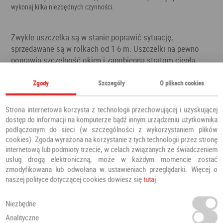
wykonaj kilka niezbędnych czynności.
Zwykłe uszczelka są w stanie poprawić sytuację,
sprzedawane są w rolkach od 1-6 m. Uszczelki na pewno
poprawią szczelność okien i zapobiegną stratom ciepła,
jednak szybko się zużywają i należy je co jakiś czas
wymieniać. Innym sposobem jest wymiana okien na nowe z
Zgody
Szczegóły
O plikach cookies
wyższymi parametrami termoizolacyjnymi. Zapobiegliwi
mogą nabyć okna energooszczędne, można je kupić także w
Strona internetowa korzysta z technologii przechowującej i uzyskującej
mieście Wrocław. Takie okna odznaczają się znakomitymi
dostęp do informacji na komputerze bądź innym urządzeniu użytkownika
parametrami i warto rozważyć ich zakup.
podłączonym do sieci (w szczególności z wykorzystaniem plików
cookies). Zgoda wyrażona na korzystanie z tych technologii przez stronę
Zwykle, przez nieszczelne okna ucieka aż 30% ciepła, sezon
internetową lub podmioty trzecie, w celach związanych ze świadczeniem
usług drogą elektroniczną, może w każdym momencie zostać
grzewczy trwa średnio 7 miesięcy, szybka kalkulacja
zmodyfikowana lub odwołana w ustawieniach przeglądarki. Więcej o
pokazuje, jak wiele oszczędności ucieka wraz z ciepłem.
naszej polityce dotyczącej cookies dowiesz się
tutaj
Koszty eksploatacji domu lub mieszkania nie należą do
najniższych, dlatego nie warto przepłacać w czasie każdego
Niezbędne
sezonu grzewczego, skoro można dokonać jednorazowego
zakupu okien energooszczędnych. Okna energooszczędne
Analityczne