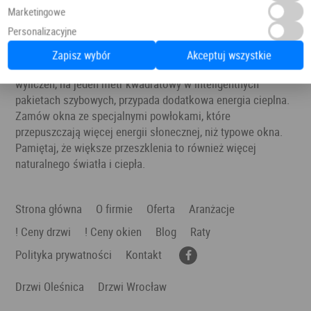
Wrocław należą do najlepszych modeli dostępnych na rynku.
Marketingowe
Personalizacyjne
Straty energii pomogą zniwelować nowoczesne pakiety
szybowe, złożone z kilku szyb. Dzięki takiemu rozwiązaniu,
Zapisz wybór
Akceptuj wszystkie
możesz zamontować nawet większe przeszklenia. Według
wyliczeń, na jeden metr kwadratowy w inteligentnych
pakietach szybowych, przypada dodatkowa energia cieplna.
Zamów okna ze specjalnymi powłokami, które
przepuszczają więcej energii słonecznej, niż typowe okna.
Pamiętaj, że większe przeszklenia to również więcej
naturalnego światła i ciepła.
Strona główna
O firmie
Oferta
Aranżacje
! Ceny drzwi
! Ceny okien
Blog
Raty
Polityka prywatności
Kontakt
Drzwi Oleśnica
Drzwi Wrocław