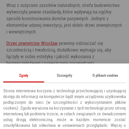
Wraz z zużyciem zasobów naturalnych, strefa budownictwa
wytworzyła pewne standardy, które wpływają na ogólny
sposób konstruowania domów pasywnych. Jednym z
elementów udanej inwestycji, jest dobór drzwi zewnętrznych
i wewnętrznych.
Drzwi zewnętrzne Wrocław
powinny odznaczać się
szczelnością i trwałością, dodatkowo wymaga się, aby
łączyły w sobie estetykę i jakość wykonania z
bezpieczeństwem i najwyższymi parametrami
termoizolacyjnymi. Drzwi zewnętrzne powinny być trwałe i
Zgody
Szczegóły
O plikach cookies
niezawodne, dlatego nowoczesny design to nie wszystko.
Oszczędności uzyskane dzięki zminimalizowaniu strat
ciepła, przekładają się na oszczędności i dbałość o
Strona internetowa korzysta z technologii przechowującej i uzyskującej
środowisko naturalne.
dostęp do informacji na komputerze bądź innym urządzeniu użytkownika
podłączonym do sieci (w szczególności z wykorzystaniem plików
Drzwi do budynków pasywnych oraz ich montaż, sprzyjają
cookies). Zgoda wyrażona na korzystanie z tych technologii przez stronę
internetową lub podmioty trzecie, w celach związanych ze świadczeniem
zachowaniu wysokiej szczelności. W zależność od
usług drogą elektroniczną, może w każdym momencie zostać
materiału i przeznaczenia drzwi zewnętrznych, ich cena
zmodyfikowana lub odwołana w ustawieniach przeglądarki. Więcej o
powinna odgrywać najmniej istotną rolę. Do domów