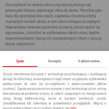
Oszczędność to dewiza, którą najczęściej kierują się
potencjalni klienci, wybierając okna do domu. Wrocław jako
baza dla dystrybutorów okien, zapewnia obszerną ofertę
rozmaitych modeli okien, w tym okien energooszczędnych.
Odpowiednio dobrane parametry pozwolą zaoszczędzić na
ogrzewaniu, a komfort w użytkowaniu takich okien, będzie
nieporównywalnie lepszy od standardowych okien o niższej
klasie odporności.
Okna energooszczędne zakupione w mieście Wrocław
,
pozwalają na niemal dwukrotne ograniczenie strat ciepła.
Zgody
Szczegóły
O plikach cookies
Różnicę w użytkowaniu takich okien zauważysz już podczas
pierwszych jesiennych chłodów. Zimą, straty ciepła będę
Strona internetowa korzysta z technologii przechowującej i uzyskującej
minimalne, a Ty zaoszczędzisz na ogrzewaniu. Jeżeli w
dostęp do informacji na komputerze bądź innym urządzeniu użytkownika
domu planujesz zamontowanie dużych okien, wybierz okna
podłączonym do sieci (w szczególności z wykorzystaniem plików
energooszczędne. Mimo, że ich cena nie jest najniższa, to
cookies). Zgoda wyrażona na korzystanie z tych technologii przez stronę
parametry i jakość wykonania przewyższają wszystkie
internetową lub podmioty trzecie, w celach związanych ze świadczeniem
pozostałe modele.
usług drogą elektroniczną, może w każdym momencie zostać
zmodyfikowana lub odwołana w ustawieniach przeglądarki. Więcej o
Okna energooszczędne wyposażone zostały w innowacyjną
naszej polityce dotyczącej cookies dowiesz się
tutaj