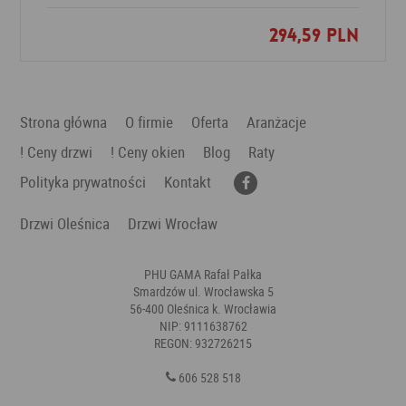
294,59 PLN
Dodaj do ulubionych
Strona główna
O firmie
Oferta
Aranżacje
! Ceny drzwi
! Ceny okien
Blog
Raty
Polityka prywatności
Kontakt
Drzwi Oleśnica
Drzwi Wrocław
PHU GAMA Rafał Pałka
Smardzów ul. Wrocławska 5
56-400 Oleśnica k. Wrocławia
NIP: 9111638762
REGON: 932726215
606 528 518