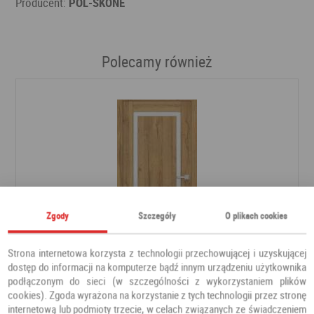
Producent:
POL-SKONE
Polecamy również
Zgody
Szczegóły
O plikach cookies
Strona internetowa korzysta z technologii przechowującej i uzyskującej
dostęp do informacji na komputerze bądź innym urządzeniu użytkownika
podłączonym do sieci (w szczególności z wykorzystaniem plików
DRZWI FREZJA 9
cookies). Zgoda wyrażona na korzystanie z tych technologii przez stronę
internetową lub podmioty trzecie, w celach związanych ze świadczeniem