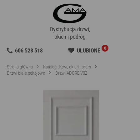
Dystrybucja drzwi,
okien i podłóg
0
606 528 518
ULUBIONE
Strona główna
Katalog drzwi, okien i bram
Drzwi białe pokojowe
Drzwi ADORE V02