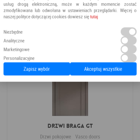
Drzwi pokojowe
Erkado
usług drogą elektroniczną, może w każdym momencie zostać
zmodyfikowana lub odwołana w ustawieniach przeglądarki. Więcej o
naszej polityce dotyczącej cookies dowiesz się
tutaj
624,78 PLN
Dodaj do ulubionych
Niezbędne
Analityczne
Marketingowe
Personalizacyjne
Zapisz wybór
Akceptuj wszystkie
Drzwi Braga GT
Drzwi pokojowe
Vasco doors