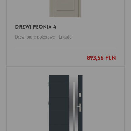
Drzwi PEONIA 4
Drzwi białe pokojowe
Erkado
893,56 PLN
Dodaj do ulubionych