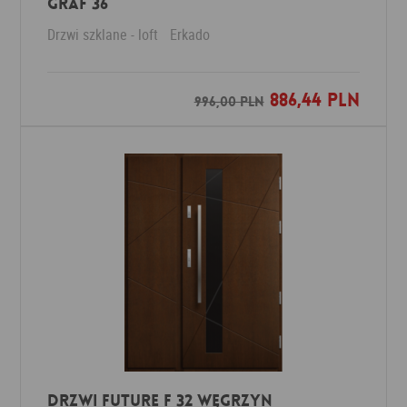
Graf 36
Drzwi szklane - loft
Erkado
886,44 PLN
Dodaj do ulubionych
996,00 PLN
DRZWI FUTURE F 32 WĘGRZYN