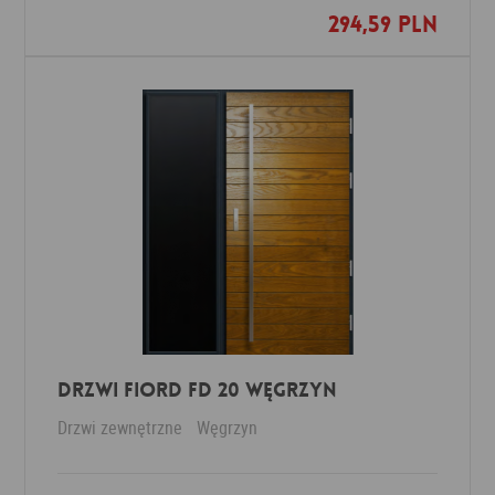
294,59 PLN
Dodaj do ulubionych
DRZWI FIORD FD 20 WĘGRZYN
Drzwi zewnętrzne
Węgrzyn