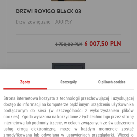
DRZWI ROVIGO BLACK 03
Drzwi zewnętrzne
DOOR'SY
6 007,50 PLN
Dodaj do ulubionych
6 750,00 PLN
Zgody
Szczegóły
O plikach cookies
Strona internetowa korzysta z technologii przechowującej i uzyskującej
dostęp do informacji na komputerze bądź innym urządzeniu użytkownika
podłączonym do sieci (w szczególności z wykorzystaniem plików
cookies). Zgoda wyrażona na korzystanie z tych technologii przez stronę
internetową lub podmioty trzecie, w celach związanych ze świadczeniem
usług drogą elektroniczną, może w każdym momencie zostać
zmodyfikowana lub odwołana w ustawieniach przeglądarki. Więcej o