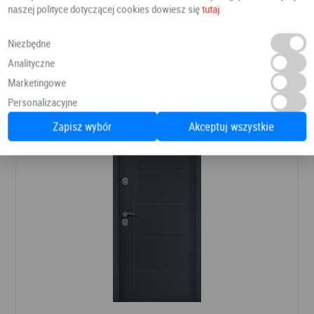
naszej polityce dotyczącej cookies dowiesz się
tutaj
Drzwi AMARYLIS 6
Drzwi czarne wewnętrzne
Erkado
Niezbędne
Analityczne
Marketingowe
893,56 PLN
Dodaj do ulubionych
Personalizacyjne
Zapisz wybór
Akceptuj wszystkie