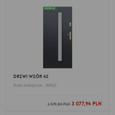
DRZWI WZÓR 42
Drzwi zewnętrzne
WIKĘD
3 077,94 PLN
Dodaj do ulubionych
3 579,00 PLN