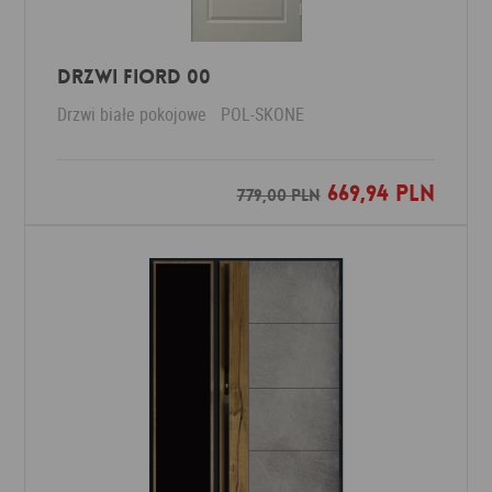
Drzwi Fiord 00
Drzwi białe pokojowe
POL-SKONE
669,94 PLN
Dodaj do ulubionych
779,00 PLN