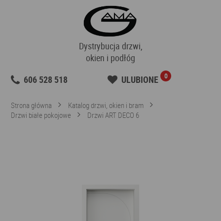
Dystrybucja drzwi,
okien i podłóg
0
606 528 518
ULUBIONE
Strona główna
Katalog drzwi, okien i bram
Drzwi białe pokojowe
Drzwi ART DECO 6