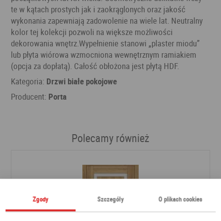
te w kątach prostych jak i zaokrąglonych oraz jakość
wykonania zapewniają zadowolenie na wiele lat. Neutralny
kolor tej kolekcji pozwoli na większe możliwości
dekorowania wnętrz.Wypełnienie stanowi „plaster miodu”
lub płyta wiórowa wzmocniona wewnętrznym ramiakiem
(opcja za dopłatą). Całość obłożona jest płytą HDF.
Kategoria:
Drzwi białe pokojowe
Producent:
Porta
Polecamy również
Zgody
Szczegóły
O plikach cookies