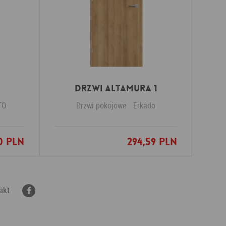
Drzwi Altamura 1
TO
Drzwi pokojowe
Erkado
0 PLN
294,59 PLN
nych
Dodaj do ulubionych
akt