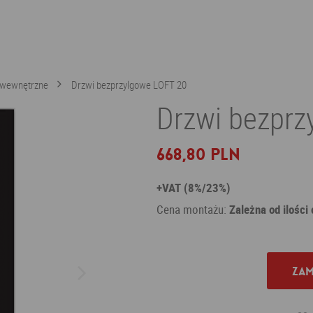
 wewnętrzne
Drzwi bezprzylgowe LOFT 20
Drzwi bezprz
668,80 PLN
+VAT (8%/23%)
Cena montażu:
Zależna od ilości
Zam