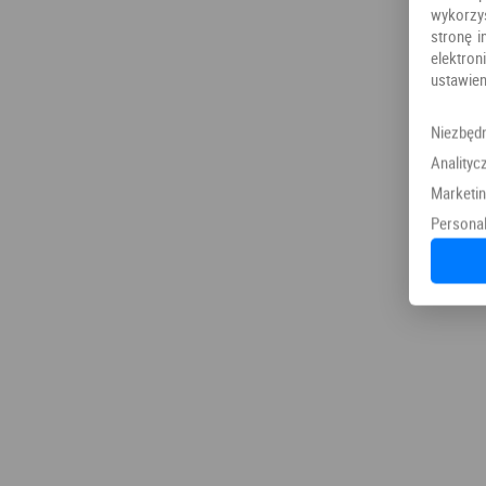
wykorzy
stronę i
elektr
ustawien
Niezbęd
Analityc
Marketi
Personal