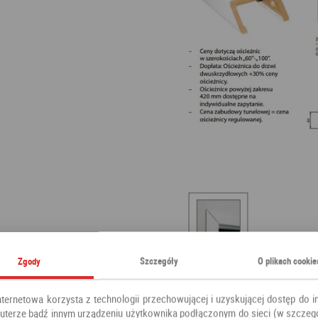
Zgody
Szczegóły
O plikach cookie
nternetowa korzysta z technologii przechowującej i uzyskującej dostęp do i
terze bądź innym urządzeniu użytkownika podłączonym do sieci (w szczeg