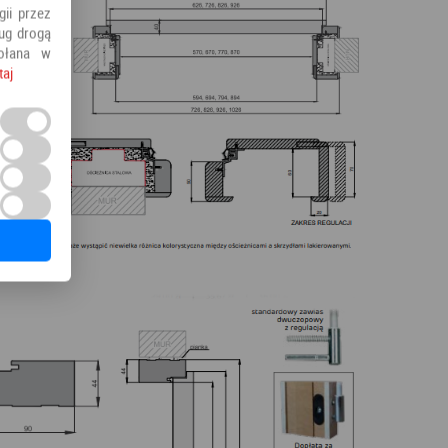
ii przez
ług drogą
ołana w
taj