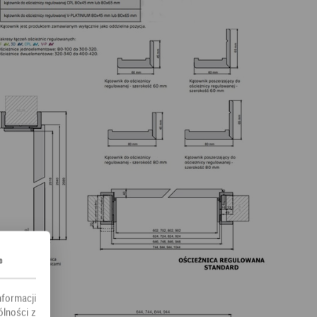
s
nformacji
ólności z