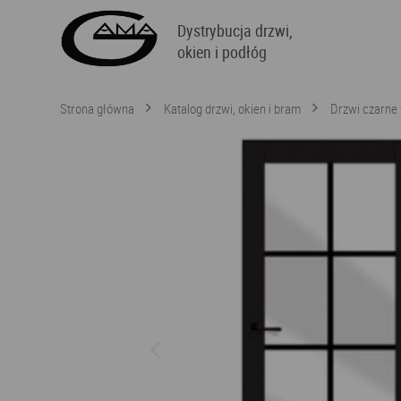
Dystrybucja drzwi,
okien i podłóg
Strona główna
Katalog drzwi, okien i bram
Drzwi czarne