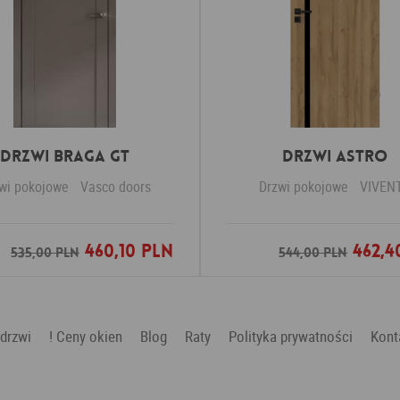
Drzwi Braga GT
Drzwi ASTRO
wi pokojowe
Vasco doors
Drzwi pokojowe
VIVEN
460,10 PLN
462,4
Dodaj do ulubionych
Dodaj do ulubio
535,00 PLN
544,00 PLN
 drzwi
! Ceny okien
Blog
Raty
Polityka prywatności
Kont