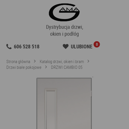
Dystrybucja drzwi,
okien i podłóg
0
606 528 518
ULUBIONE
Strona główna
Katalog drzwi, okien i bram
Drzwi białe pokojowe
DRZWI CAMBIO 05