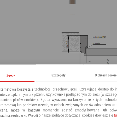
Zgody
Szczegóły
O plikach cookie
nternetowa korzysta z technologii przechowującej i uzyskującej dostęp do i
terze bądź innym urządzeniu użytkownika podłączonym do sieci (w szczeg
staniem plików cookies). Zgoda wyrażona na korzystanie z tych technolog
nternetową lub podmioty trzecie, w celach związanych ze świadczeniem us
oniczną, może w każdym momencie zostać zmodyfikowana lub odw
iach przeglądarki. Więcej o naszej polityce dotyczącej cookies dowiesz się
tu