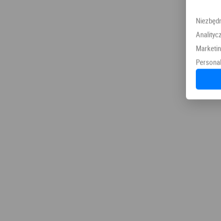
Niezbęd
Analityc
Marketi
Personal