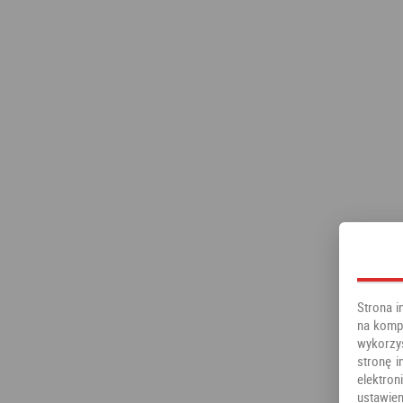
Strona i
na kompu
wykorzy
stronę i
elektr
ustawien