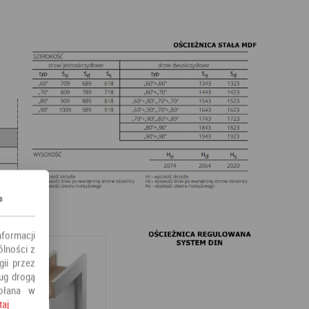
s
nformacji
ólności z
ii przez
ług drogą
ołana w
taj