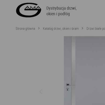
Dystrybucja drzwi,
okien i podłóg
Strona główna
Katalog drzwi, okien i bram
Drzwi białe 