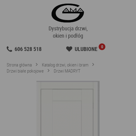
Dystrybucja drzwi,
okien i podłóg
0
606 528 518
ULUBIONE
Strona główna
Katalog drzwi, okien i bram
Drzwi białe pokojowe
Drzwi MADRYT