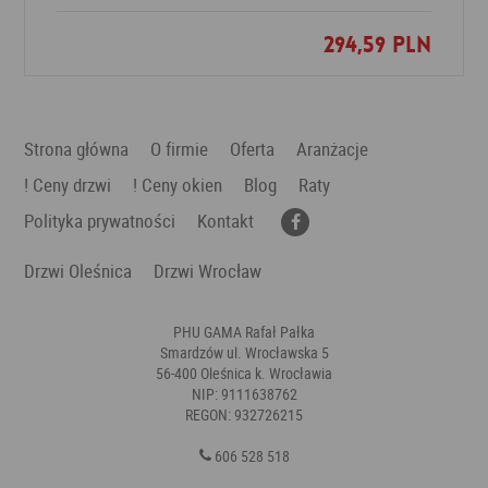
294,59 PLN
Dodaj do ulubionych
Strona główna
O firmie
Oferta
Aranżacje
! Ceny drzwi
! Ceny okien
Blog
Raty
Polityka prywatności
Kontakt
Drzwi Oleśnica
Drzwi Wrocław
PHU GAMA Rafał Pałka
Smardzów ul. Wrocławska 5
56-400 Oleśnica k. Wrocławia
NIP: 9111638762
REGON: 932726215
606 528 518