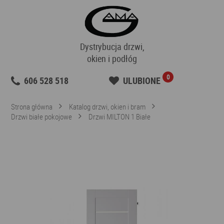
Dystrybucja drzwi,
okien i podłóg
0
606 528 518
ULUBIONE
Strona główna
Katalog drzwi, okien i bram
Drzwi białe pokojowe
Drzwi MILTON 1 Białe