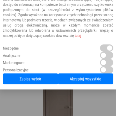
dostęp do informacji na komputerze bądź innym urządzeniu użytkownika
podłączonym do sieci (w szczególności z wykorzystaniem plików
cookies). Zgoda wyrażona na korzystanie z tych technologii przez stronę
internetową lub podmioty trzecie, w celach związanych ze świadczeniem
usług drogą elektroniczną, może w każdym momencie zostać
zmodyfikowana lub odwołana w ustawieniach przeglądarki. Więcej o
DRZWI FREZJA 9
naszej polityce dotyczącej cookies dowiesz się
tutaj
Drzwi pokojowe
Erkado
Niezbędne
Analityczne
624,78 PLN
Dodaj do ulubionych
Marketingowe
Personalizacyjne
Zapisz wybór
Akceptuj wszystkie