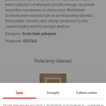
warto uzależnić od własnych potrzeb, kierując się przede
wszystkim narażeniem na zniszczenia. Wieloletnie
doświadczenie pozwala nam na profesjonalną sprzedaż.
Kolorystyka i modele jakie oferuje producent Esstilo
zapewni piękny wystrój naszego wnętrza.
Kategoria:
Drzwi białe pokojowe
Producent:
ESSTILO
Polecamy również
Zgody
Szczegóły
O plikach cookies
Strona internetowa korzysta z technologii przechowującej i uzyskującej