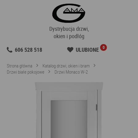
Dystrybucja drzwi,
okien i podłóg
0
606 528 518
ULUBIONE
Strona główna
Katalog drzwi, okien i bram
Drzwi białe pokojowe
Drzwi Monaco W-2