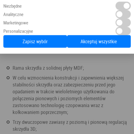
Niezbędne
Analityczne
Marketingowe
Personalizacyjne
Zapisz wybór
Akceptuj wszystkie
rama skrzydła z solidnej płyty MDF;
w celu wzmocnienia konstrukcji i zapewnienia większej
stabilności skrzydła oraz zabezpieczeniu przed jego
opadaniem w trakcie wieloletniego użytkowania do
połączenia pionowych i poziomych elementów
zastosowano technologię czopowania wraz z
kołkowaniem poprzecznym;
trzy dwuczopowe zawiasy z poziomą i pionową regulacją
skrzydła 3D;