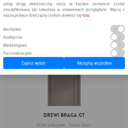
Drzwi pokojowe
Erkado
usług drogą elektroniczną, może w każdym momencie zostać
zmodyfikowana lub odwołana w ustawieniach przeglądarki. Więcej o
naszej polityce dotyczącej cookies dowiesz się
tutaj
624,78 PLN
Dodaj do ulubionych
Niezbędne
Analityczne
Marketingowe
Personalizacyjne
Zapisz wybór
Akceptuj wszystkie
Drzwi Braga GT
Drzwi pokojowe
Vasco doors