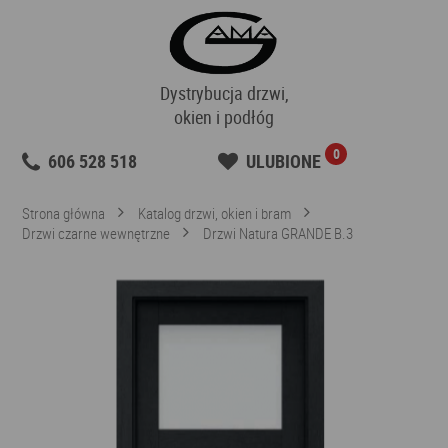
Dystrybucja drzwi,
okien i podłóg
0
606 528 518
ULUBIONE
Strona główna
Katalog drzwi, okien i bram
Drzwi czarne wewnętrzne
Drzwi Natura GRANDE B.3