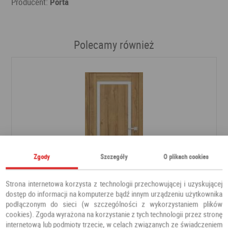
Producent:
Porta
Polecamy również
Zgody
Szczegóły
O plikach cookies
Strona internetowa korzysta z technologii przechowującej i uzyskującej
dostęp do informacji na komputerze bądź innym urządzeniu użytkownika
podłączonym do sieci (w szczególności z wykorzystaniem plików
DRZWI FREZJA 9
cookies). Zgoda wyrażona na korzystanie z tych technologii przez stronę
internetową lub podmioty trzecie, w celach związanych ze świadczeniem