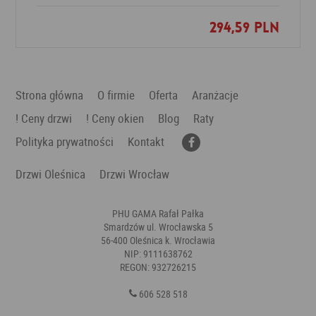
294,59 PLN
Dodaj do ulubionych
Strona główna
O firmie
Oferta
Aranżacje
! Ceny drzwi
! Ceny okien
Blog
Raty
Polityka prywatności
Kontakt
Drzwi Oleśnica
Drzwi Wrocław
PHU GAMA Rafał Pałka
Smardzów ul. Wrocławska 5
56-400 Oleśnica k. Wrocławia
NIP: 9111638762
REGON: 932726215
606 528 518