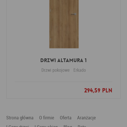
Drzwi Altamura 1
Drzwi pokojowe
Erkado
294,59 PLN
Dodaj do ulubionych
Strona główna
O firmie
Oferta
Aranżacje
! Ceny drzwi
! Ceny okien
Blog
Raty