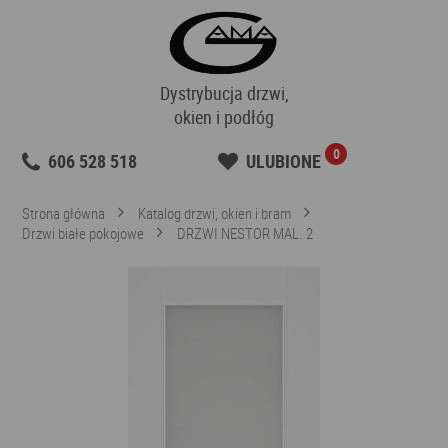
Dystrybucja drzwi,
okien i podłóg
0
606 528 518
ULUBIONE
Strona główna
Katalog drzwi, okien i bram
Drzwi białe pokojowe
DRZWI NESTOR MAL. 2