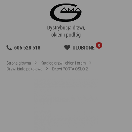
Dystrybucja drzwi,
okien i podłóg
0
606 528 518
ULUBIONE
Strona główna
Katalog drzwi, okien i bram
Drzwi białe pokojowe
Drzwi PORTA OSLO 2