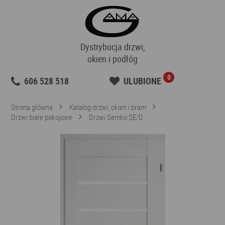
Dystrybucja drzwi,
okien i podłóg
0
606 528 518
ULUBIONE
Strona główna
Katalog drzwi, okien i bram
Drzwi białe pokojowe
Drzwi Semko SE/D