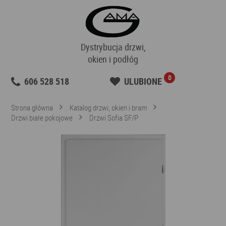
Dystrybucja drzwi,
okien i podłóg
0
606 528 518
ULUBIONE
Strona główna
Katalog drzwi, okien i bram
Drzwi białe pokojowe
Drzwi Sofia SF/P