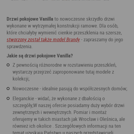
Drzwi pokojowe Vanilla
to nowoczesne skrzydło drzwi
wykonane w wytrzymałej konstrukcji ramowe. Dla osób,
które chciałyby wymienić cienkie przeszklenia na szersze,
stworzony został także model Brandy
- zapraszamy do jego
sprawdzenia.
Jakie są drzwi pokojowe Vanilla?
z pewnością różnorodne w rozstawieniu przeszkleń,
wystarczy przejrzeć zaproponowane tutaj modele z
kolekcji;
nowoczesne - idealnie pasują do współczesnych domów;
eleganckie - widać, że wykonane z dbałością o
szczegóły;W naszej ofercie posiadamy duży wybór drzwi
zewnętrznych i wewnętrznych. Pomiar i montaż
oferujemy w takich miastach jak Wrocław i Oleśnica, ale
również ich okolice . Szczegółowych informacji na ten
temat uzyskają Państwo u naszych przedstawicieli.