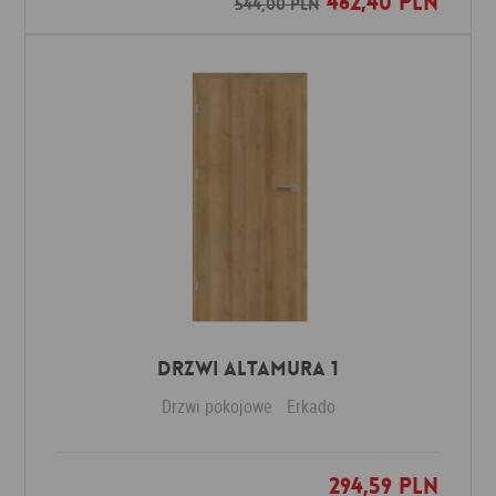
462,40 PLN
544,00 PLN
Drzwi Altamura 1
Drzwi pokojowe
Erkado
294,59 PLN
Dodaj do ulubionych