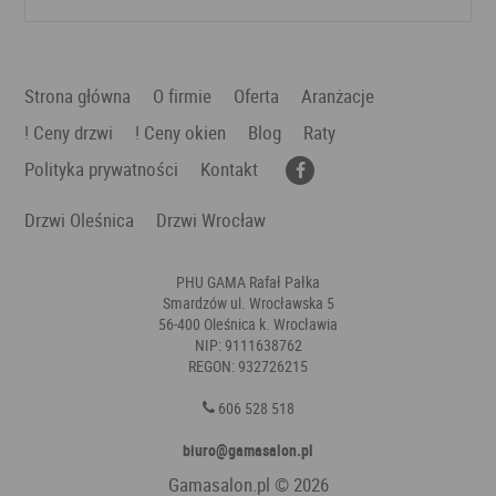
Strona główna
O firmie
Oferta
Aranżacje
! Ceny drzwi
! Ceny okien
Blog
Raty
Polityka prywatności
Kontakt
Drzwi Oleśnica
Drzwi Wrocław
PHU GAMA Rafał Pałka
Smardzów ul. Wrocławska 5
56-400 Oleśnica k. Wrocławia
NIP: 9111638762
REGON: 932726215
606 528 518
biuro@gamasalon.pl
Gamasalon.pl
© 2026