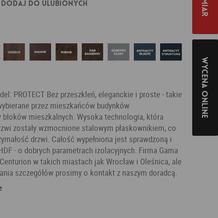
Dodaj do ulubionych
Wycena online
l: PROTECT Bez przeszkleń, eleganckie i proste - takie
 wybierane przez mieszkańców budynków
y bloków mieszkalnych. Wysoka technologia, która
Drzwi zostały wzmocnione stalowym płaskownikiem, co
zymałość drzwi. Całość wypełniona jest sprawdzoną i
DF - o dobrych parametrach izolacyjnych. Firma Gama
Centurion w takich miastach jak Wrocław i Oleśnica, ale
nania szczegółów prosimy o kontakt z naszym doradcą.
e