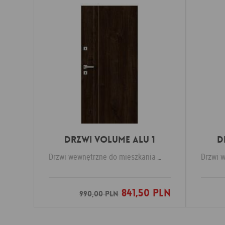
Drzwi VOLUME ALU 1
D
Drzwi wewnętrzne do mieszkania
PERFECT DOOR
Drzwi 
841,50 PLN
Dodaj do ulubionych
990,00 PLN