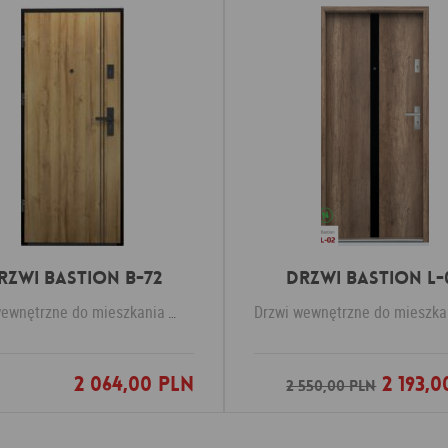
rzwi Bastion B-72
Drzwi Bastion L-
wewnętrzne do mieszkania
KR Center
Drzwi wewnętrzne do mieszka
2 064,00 PLN
2 193,0
Dodaj do ulubionych
Dodaj do ulubio
2 550,00 PLN