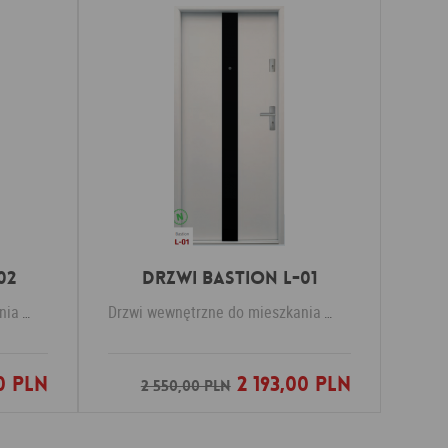
02
Drzwi Bastion L-01
nia
KR Center
Drzwi wewnętrzne do mieszkania
KR Center
0 PLN
2 193,00 PLN
nych
Dodaj do ulubionych
2 550,00 PLN