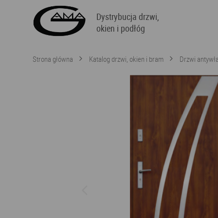
Dystrybucja drzwi,
okien i podłóg
Strona główna
Katalog drzwi, okien i bram
Drzwi antyw