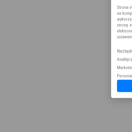
Strona i
na kompu
wykorzy
stronę i
elektr
ustawien
Niezbęd
Analityc
Marketi
Personal