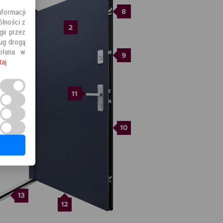
nformacji
ólności z
ii przez
ług drogą
ołana w
taj