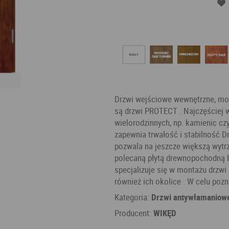
Drzwi wejściowe wewnętrzne, mode
są drzwi PROTECT . Najczęściej
wielorodzinnych, np. kamienic cz
zapewnia trwałość i stabilność 
pozwala na jeszcze większą wytr
polecaną płytą drewnopochodną H
specjalizuje się w montażu drzwi 
również ich okolice . W celu poz
Kategoria:
Drzwi antywłamaniow
Producent:
WIKĘD