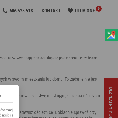
0
606 528 518
KONTAKT
ULUBIONE
zona. Drzwi wymagają montażu, dopiero po osadzeniu ich w ścianie
nych w swoim mieszkaniu lub domu. To zadanie nie jest
Bezpłatny pomiar
najdują się również listwę maskującą łączenia ościeżnic
s
nformacji
a których ustawisz ościeżnicę. Dokładnie sprawdź przy
ólności z