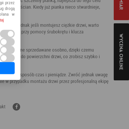
zupełniać szczeliny pianką, najlepsza do tego celu
ii przez
rudzenia ścian. Kiedy już pianka nieco stwardnieje,
ług drogą
ołana w
taj
iemniej jednak jeśli montujesz ciężkie drzwi, warto
esz zrobić przy pomocy śrubokrętu i klucza
Wycena online
, zamka. Są one sprzedawane osobno, dzięki czemu
w klamki do powierzchni drzwi, co zrobisz szybko i
ając w ten sposób czas i pieniądze. Zwróć jednak uwagę
ynie w przypadku montażu drzwi przez profesjonalną ekipę
akt