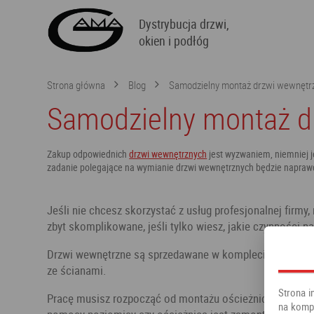
Dystrybucja drzwi,
okien i podłóg
Strona główna
Blog
Samodzielny montaż drzwi wewnętr
Samodzielny montaż d
Zakup odpowiednich
drzwi wewnętrznych
jest wyzwaniem, niemniej j
zadanie polegające na wymianie drzwi wewnętrznych będzie napraw
Jeśli nie chcesz skorzystać z usług profesjonalnej fi
zbyt skomplikowane, jeśli tylko wiesz, jakie czynności n
Drzwi wewnętrzne są sprzedawane w komplecie z ościeżni
ze ścianami.
Strona i
Pracę musisz rozpocząć od montażu ościeżnic. W tym mom
na kompu