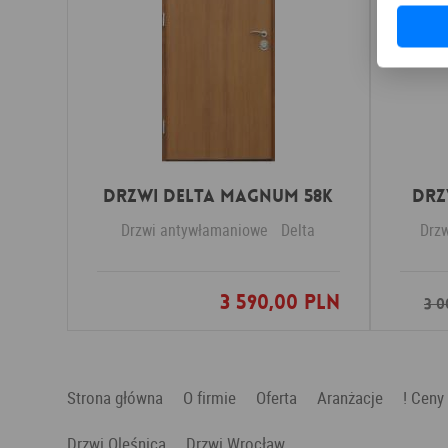
Drzwi Delta MAGNUM 58K
Drz
Drzwi antywłamaniowe
Delta
Drz
3 590,00 PLN
Dodaj do ulubionych
3 0
Strona główna
O firmie
Oferta
Aranżacje
! Ceny
Drzwi Oleśnica
Drzwi Wrocław