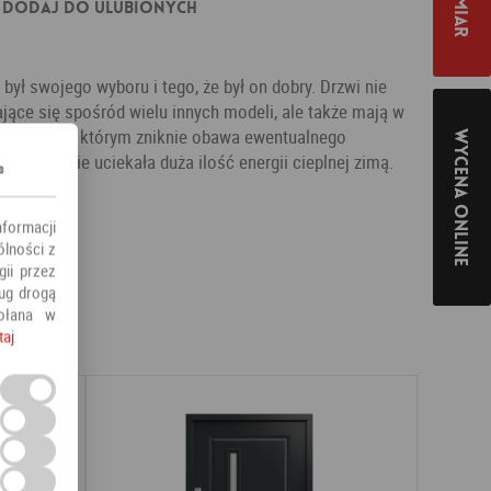
Dodaj do ulubionych
był swojego wyboru i tego, że był on dobry. Drzwi nie
ające się spośród wielu innych modeli, ale także mają w
zeń, dzięki którym zniknie obawa ewentualnego
Wycena online
drzwi będzie uciekała duża ilość energii cieplnej zimą.
s
e
nformacji
ólności z
ii przez
ług drogą
ołana w
taj