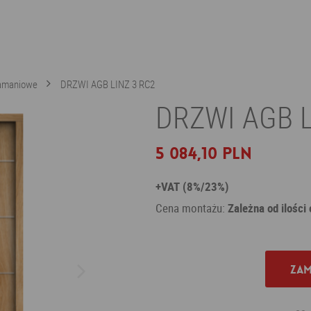
łamaniowe
DRZWI AGB LINZ 3 RC2
DRZWI AGB L
5 084,10 PLN
+VAT (8%/23%)
Cena montażu:
Zależna od ilości
Zam