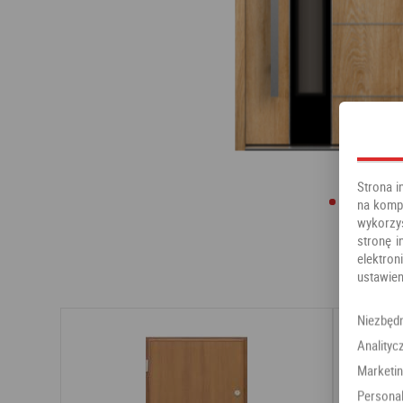
Strona i
na kompu
wykorzy
stronę i
elektr
ustawien
Niezbęd
Analityc
Marketi
Personal