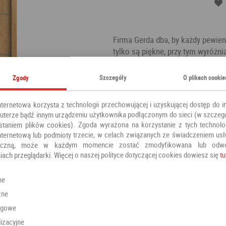
Firma Gerda dba, by każdy pewien 
tylko są piękne, przy tym wyróżni
sobie wiele wygodnych zabezpiec
włamania czy strach o to, że rzez 
Zgody
Szczegóły
O plikach cookie
Kategoria:
Drzwi antywłamaniow
nternetowa korzysta z technologii przechowującej i uzyskującej dostęp do i
Producent:
Gerda
terze bądź innym urządzeniu użytkownika podłączonym do sieci (w szczeg
staniem plików cookies). Zgoda wyrażona na korzystanie z tych technolog
nternetową lub podmioty trzecie, w celach związanych ze świadczeniem us
oniczną, może w każdym momencie zostać zmodyfikowana lub odw
iach przeglądarki. Więcej o naszej polityce dotyczącej cookies dowiesz się
tu
Polecamy również
ne
zne
ngowe
izacyjne