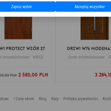
Zapisz wybór
Akceptuj wszystkie
wi Protect wzór 27
DRZWI W76 MODENA
wi antywłamaniowe
WIKĘD
Drzwi antywłamaniowe
G
2 580,00 PLN
3 284,
Dodaj do ulubionych
Dodaj do ulubio
00,00 PLN
 drzwi
! Ceny okien
Blog
Raty
Polityka prywatności
Kont