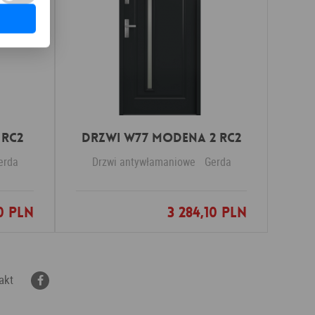
 RC2
DRZWI W77 MODENA 2 RC2
erda
Drzwi antywłamaniowe
Gerda
10 PLN
3 284,10 PLN
nych
Dodaj do ulubionych
akt