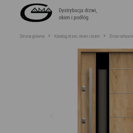
Dystrybucja drzwi,
okien i podłóg
Strona główna
Katalog drzwi, okien i bram
Drzwi antyw