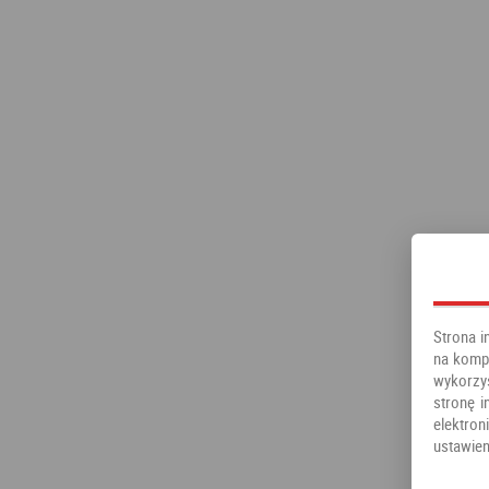
Strona i
na kompu
wykorzy
stronę i
elektr
ustawien