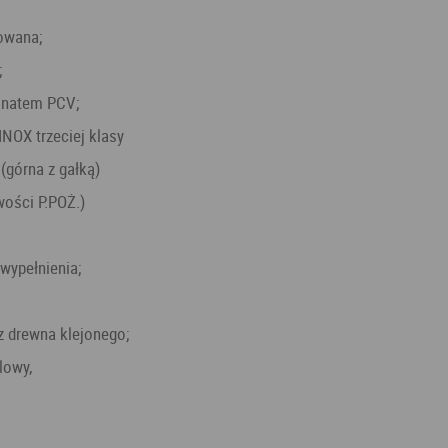
kowana;
;
minatem PCV;
INOX trzeciej klasy
 (górna z gałką)
wości P.POŻ.)
wypełnienia;
 z drewna klejonego;
lowy,