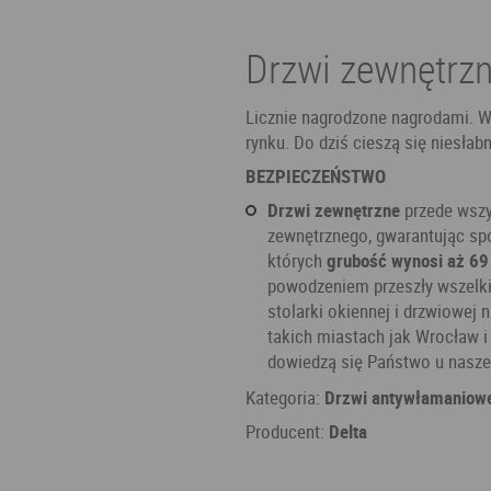
Drzwi zewnętrzn
Licznie nagrodzone nagrodami. W
rynku. Do dziś cieszą się niesła
BEZPIECZEŃSTWO
Drzwi zewnętrzne
przede wszy
zewnętrznego, gwarantując spo
których
grubość wynosi aż 6
powodzeniem przeszły wszelki
stolarki okiennej i drzwiowe
takich miastach jak Wrocław i 
dowiedzą się Państwo u nasze
Kategoria:
Drzwi antywłamaniow
Producent:
Delta