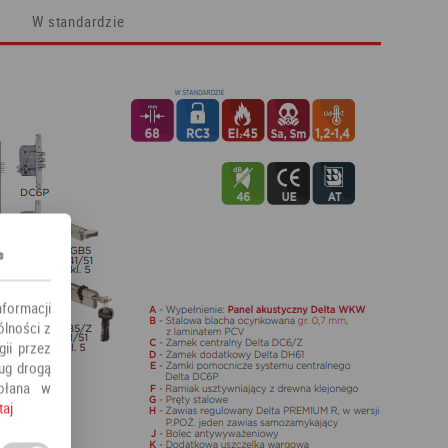
W standardzie
s
nformacji
ólności z
ii przez
ług drogą
ołana w
taj