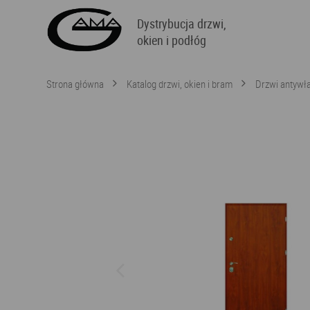
Dystrybucja drzwi,
okien i podłóg
Strona główna
Katalog drzwi, okien i bram
Drzwi antyw