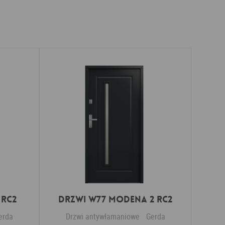
 RC2
DRZWI W77 MODENA 2 RC2
erda
Drzwi antywłamaniowe
Gerda