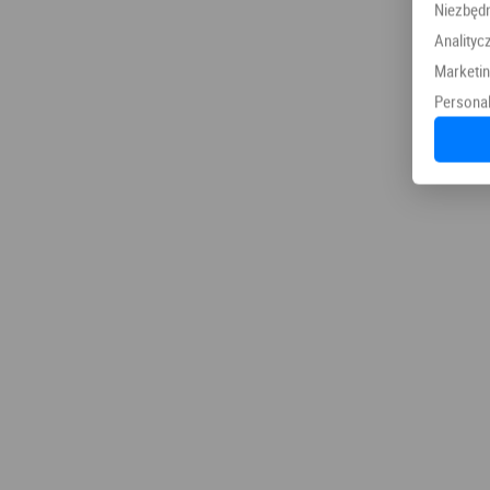
Niezbęd
Analityc
Marketi
Personal