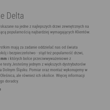
e Delta
skazane na jedne z najlepszych drzwi zewnętrznych na
bnącą popularnością najbardziej wymagających Klientów.
stkim mają za zadanie oddzielać nas od świata
kój i bezpieczeństwo - stąd też popularność drzwi,
9 mm
i których bolce przeciwwyważeniowe z
e testy.Jesteśmy jednym z większych dystrybutorów
j na Dolnym Śląsku. Pomiar oraz montaż wykonujemy w
Oleśnica, ale również ich okolice. Więcej informacji
go doradcy.
e