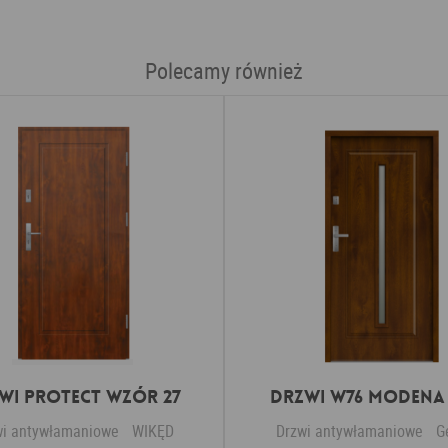
Polecamy również
wi Protect wzór 27
DRZWI W76 MODENA
wi antywłamaniowe
WIKĘD
Drzwi antywłamaniowe
G