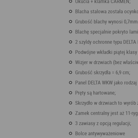
okucia + klamka CARMEN;
blacha stalowa została ocyn
grubość blachy wynosi 0,7mm
blachę specjalnie pokryto la
2 szyldy ochronne typu DELTA 
podwójne wkładki piątej klasy
wizjer w drzwiach (bez właści
grubość skrzydła = 6,9 cm;
panel DELTA WKW jako rodzaj 
pręty są hartowane;
skrzydło w drzwiach to wyrób
Zamek centralny jest aż 11-ryg
3 zawiasy z opcją regulacji;
bolce antywyważeniowe