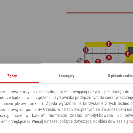
Zgody
Szczegóły
O plikach cookie
nternetowa korzysta z technologii przechowującej i uzyskującej dostęp do i
terze bądź innym urządzeniu użytkownika podłączonym do sieci (w szczeg
staniem plików cookies). Zgoda wyrażona na korzystanie z tych technolog
nternetową lub podmioty trzecie, w celach związanych ze świadczeniem us
oniczną, może w każdym momencie zostać zmodyfikowana lub odw
iach przeglądarki. Więcej o naszej polityce dotyczącej cookies dowiesz się
tu