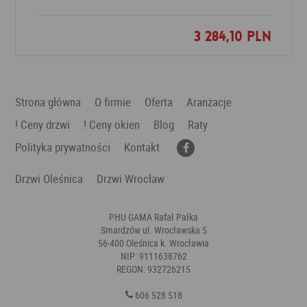
3 284,10 PLN
Dodaj do ulubionych
Strona główna
O firmie
Oferta
Aranżacje
! Ceny drzwi
! Ceny okien
Blog
Raty
Polityka prywatności
Kontakt
Drzwi Oleśnica
Drzwi Wrocław
PHU GAMA Rafał Pałka
Smardzów ul. Wrocławska 5
56-400 Oleśnica k. Wrocławia
NIP: 9111638762
REGON: 932726215
606 528 518