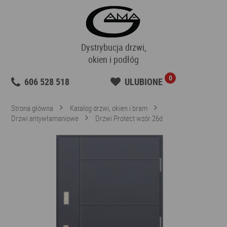
Dystrybucja drzwi,
okien i podłóg
0
606 528 518
ULUBIONE
Strona główna
Katalog drzwi, okien i bram
Drzwi antywłamaniowe
Drzwi Protect wzór 26d