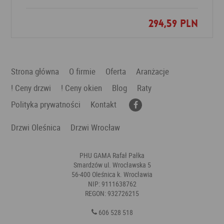
294,59 PLN
Dodaj do ulubionych
Strona główna
O firmie
Oferta
Aranżacje
! Ceny drzwi
! Ceny okien
Blog
Raty
Polityka prywatności
Kontakt
Drzwi Oleśnica
Drzwi Wrocław
PHU GAMA Rafał Pałka
Smardzów ul. Wrocławska 5
56-400 Oleśnica k. Wrocławia
NIP: 9111638762
REGON: 932726215
606 528 518