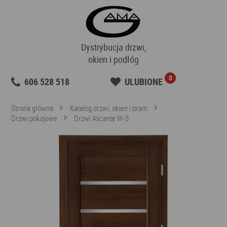
Dystrybucja drzwi,
okien i podłóg
0
606 528 518
ULUBIONE
Strona główna
Katalog drzwi, okien i bram
Drzwi pokojowe
Drzwi Alicante W-5