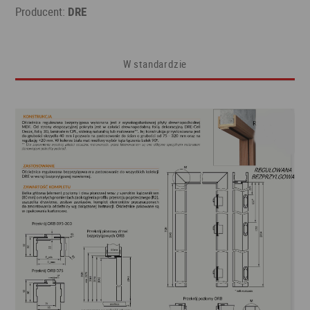
Producent:
DRE
W standardzie