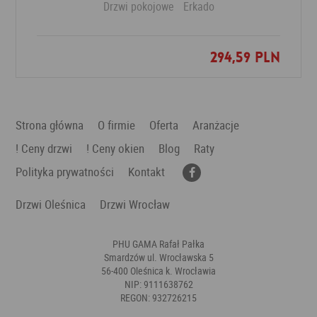
Drzwi pokojowe
Erkado
294,59 PLN
Dodaj do ulubionych
Strona główna
O firmie
Oferta
Aranżacje
! Ceny drzwi
! Ceny okien
Blog
Raty
Polityka prywatności
Kontakt
Drzwi Oleśnica
Drzwi Wrocław
PHU GAMA Rafał Pałka
Smardzów ul. Wrocławska 5
56-400 Oleśnica k. Wrocławia
NIP: 9111638762
REGON: 932726215