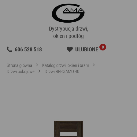
Dystrybucja drzwi,
okien i podłóg
0
606 528 518
ULUBIONE
Strona główna
Katalog drzwi, okien i bram
Drzwi pokojowe
Drzwi BERGAMO 40