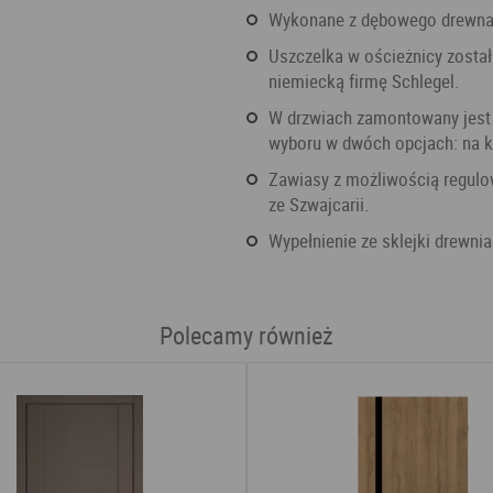
Wykonane z dębowego drewna
Uszczelka w ościeżnicy została wyprodukowana przez znaną i cenioną na rynku
niemiecką firmę Schlegel.
W drzwiach zamontowany jest zamek pochodzący z Niemiec firmy Wilka, możliwy do
wyboru w dwóch opcjach: na k
Zawiasy z możliwością regulowania ich w 3 płaszczyznach. Wykonane przez firmę SFS
ze Szwajcarii.
Wypełnienie ze sklejki drewni
Polecamy również