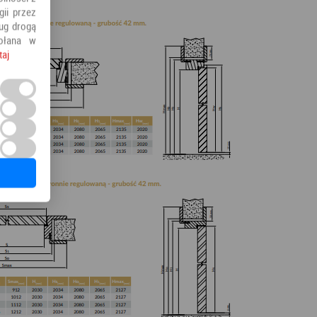
ii przez
ług drogą
ołana w
taj