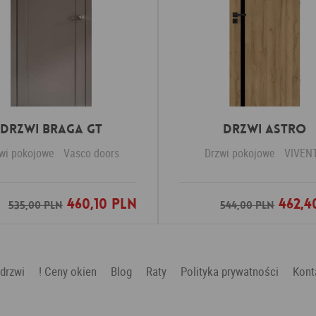
Drzwi Braga GT
Drzwi ASTRO
wi pokojowe
Vasco doors
Drzwi pokojowe
VIVEN
460,10 PLN
462,4
Dodaj do ulubionych
Dodaj do ulubio
535,00 PLN
544,00 PLN
 drzwi
! Ceny okien
Blog
Raty
Polityka prywatności
Kont