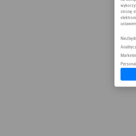
wykorzy
stronę i
elektr
ustawien
Niezbęd
Analityc
Marketi
Personal