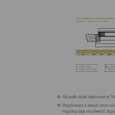
Skrzydło drzwi wykonane w 10
Regulowana z dwóch stron ościeżnica, której szerokość wynosi 9 cm, a zakres
regulacji daje możliwość dopa