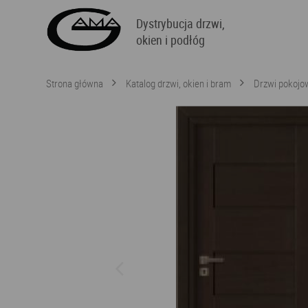
Dystrybucja drzwi,
okien i podłóg
Strona główna
Katalog drzwi, okien i bram
Drzwi pokojo