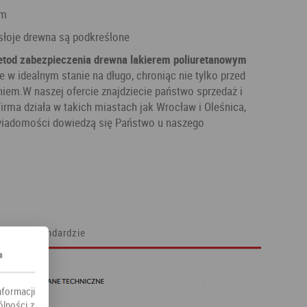
ym
y, słoje drewna są podkreślone
tod zabezpieczenia drewna lakierem poliuretanowym
 w idealnym stanie na długo, chroniąc nie tylko przed
aniem.W naszej ofercie znajdziecie państwo sprzedaż i
irma działa w takich miastach jak Wrocław i Oleśnica,
j wiadomości dowiedzą się Państwo u naszego
W standardzie
s
nformacji
ólności z