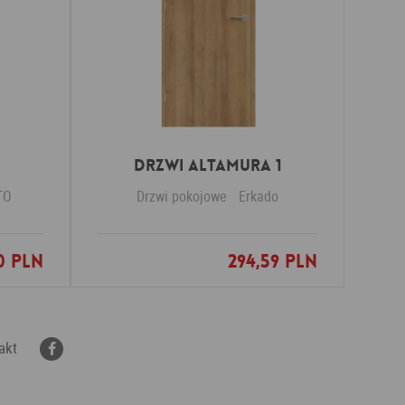
Drzwi Altamura 1
TO
Drzwi pokojowe
Erkado
0 PLN
294,59 PLN
nych
Dodaj do ulubionych
akt