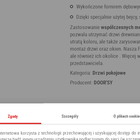
wykończone fornirem dębow
dzięki specjalnie użytej bejc
Zastosowanie
współczesnych me
pozwala utrzymać drzwi drewniane
utratą koloru, ale także zarysow
montaż drzwi oraz okien. Nasza F
ale również ich okolice . Więce
przedstawiciela.
Kategoria:
Drzwi pokojowe
Producent:
DOOR'SY
Zgody
Szczegóły
O plikach cookie
nternetowa korzysta z technologii przechowującej i uzyskującej dostęp do i
terze bądź innym urządzeniu użytkownika podłączonym do sieci (w szczeg