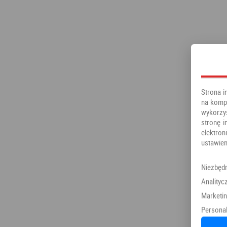
Strona i
na kompu
wykorzy
stronę i
elektr
ustawien
Niezbęd
Analityc
Marketi
Personal