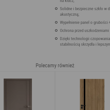
na klucz;
solidne i bezpieczne szkło w drzwiach, szyby dzięki technologii SilicSafe mają izolację
akustyczną;
wypełnienie panel o grubości
ochrona przed uszkodzeniami
dzięki technologii czopowania drzwi wykonane są solidnie, wyróżniają się większą
stabilnością skrzydła i lepsz
Polecamy również