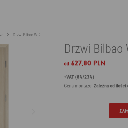
we
Drzwi Bilbao W-2
Drzwi Bilbao 
627,80 PLN
od
+VAT (8%/23%)
Cena montażu:
Zależna od ilości
Zam