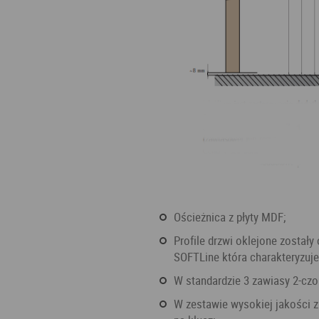
ościeżnica z płyty MDF;
profile drzwi oklejone zostały okleiną INTENSO-Grain,profile wykonane w technologi
SOFTLine która charakteryzuje
w standardzie 3 zawiasy 2-cz
w zestawie wysokiej jakości zamek - wkładka/blokada/klucz, możliwość braku otworu