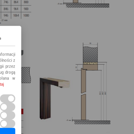
s
nformacji
ólności z
ii przez
ług drogą
ołana w
taj