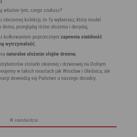
ą.
ą właśnie tym, czego szukasz?
ki obszernej kolekcji, to Ty wybierasz, który model
 domu, przeglądaj różne ułożenia i decyduj;
z z kołkowaniem poprzecznym
zapewnia stabilność
oną wytrzymałość
;
nia
naturalne ułożenie słojów drewna
;
trybutorów stolarki okiennej i drzwiowej na Dolnym
nujemy w takich miastach jak Wrocław i Oleśnica, ale
rmacji dowiedzą się Państwo u naszego doradcy.
W standardzie