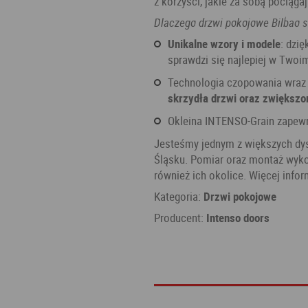
z korzyści, jakie za sobą pociągaj
Dlaczego drzwi pokojowe Bilbao s
unikalne wzory i modele
: dzię
sprawdzi się najlepiej w Twoim
technologia czopowania wra
skrzydła drzwi oraz zwiększ
okleina INTENSO-Grain zapew
Jesteśmy jednym z większych dys
Śląsku. Pomiar oraz montaż wyko
również ich okolice. Więcej info
Kategoria:
Drzwi pokojowe
Producent:
Intenso doors