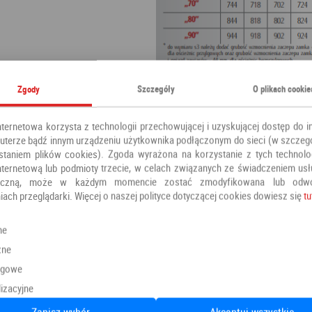
Zgody
Szczegóły
O plikach cookie
nternetowa korzysta z technologii przechowującej i uzyskującej dostęp do i
terze bądź innym urządzeniu użytkownika podłączonym do sieci (w szczeg
staniem plików cookies). Zgoda wyrażona na korzystanie z tych technolog
nternetową lub podmioty trzecie, w celach związanych ze świadczeniem us
oniczną, może w każdym momencie zostać zmodyfikowana lub odw
iach przeglądarki. Więcej o naszej polityce dotyczącej cookies dowiesz się
tu
ne
zne
ngowe
izacyjne