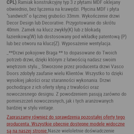
CPL)
.Ramiak konstrukcyjny typ 3 z płytami MDF oklejany
obwiednio, bez łączenia na krawędzi. Płycina MDF i płyta
"sandwich" o łącznej grubości 33mm. Wykończenie drzwi
Decor Design lub Decorative. Przygotowanie do skrótu
40mm. Zamek na klucz zwykły(K) lub z blokadą
łazienkową(W) lub dostosowany pod wkładkę patentową (P)
lub bez otworu na klucz(Z). Wyposażenie wentylacja.
_**Drzwi pokojowe Braga ** to dopasowane do Twoich
potrzeb drzwi, dzięki którym z łatwością nadasz swoim
wnętrzom stylu._ Stworzone przez producenta drzwi Vasco
Doors zdobyły zaufanie wielu Klientów. Wszystko to dzięki
wysokiej jakości oraz staranności wykonania. Drzwi
pochodzące z ich oferty słyną z trwałości oraz
nowoczesnego designu. Z powodzeniem pasują zarówno do
pomieszczeń nowoczesnych, jak i tych aranżowanych
bardziej w stylu vintage.
Zapraszamy również do sprawdzenia pozostałej oferty tego
producenta. Wszystkie obecnie dostępne modele widoczne
są na naszej stronie.
Nasze wieloletnie doświadczenie