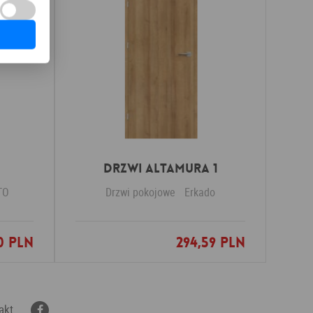
Drzwi Altamura 1
TO
Drzwi pokojowe
Erkado
0 PLN
294,59 PLN
nych
Dodaj do ulubionych
akt