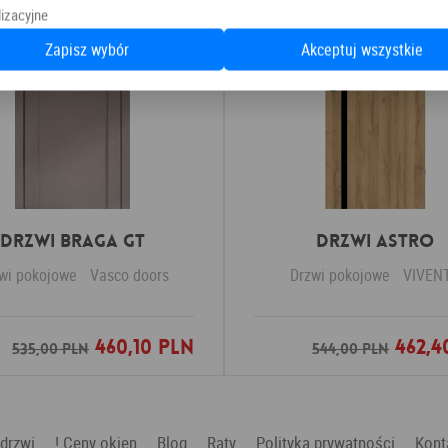
izacyjne
Zapisz wybór
Akceptuj wszystkie
Drzwi Braga GT
Drzwi ASTRO
wi pokojowe
Vasco doors
Drzwi pokojowe
VIVEN
460,10 PLN
462,4
Dodaj do ulubionych
Dodaj do ulubio
535,00 PLN
544,00 PLN
 drzwi
! Ceny okien
Blog
Raty
Polityka prywatności
Kont