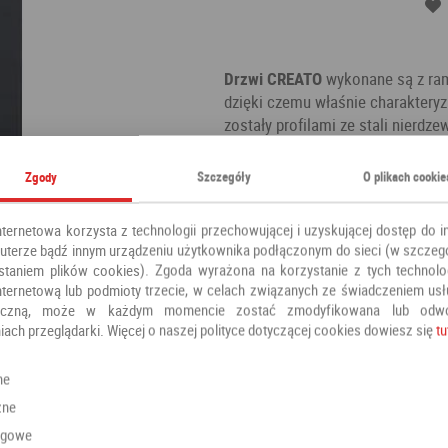
Drzwi CREATO
wykonane są z ram
dzięki czemu właśnie charakteryz
zostały profilami ze stali nierdz
estetycznego wyglądu.W naszej o
wewnętrznych. Pomiar i montaż of
Zgody
Szczegóły
O plikach cookie
również ich okolice . Szczegółow
przedstawicieli.
nternetowa korzysta z technologii przechowującej i uzyskującej dostęp do i
Kategoria:
Drzwi pokojowe
terze bądź innym urządzeniu użytkownika podłączonym do sieci (w szczeg
staniem plików cookies). Zgoda wyrażona na korzystanie z tych technolog
Producent:
POL-SKONE
nternetową lub podmioty trzecie, w celach związanych ze świadczeniem us
oniczną, może w każdym momencie zostać zmodyfikowana lub odw
iach przeglądarki. Więcej o naszej polityce dotyczącej cookies dowiesz się
tu
Polecamy również
ne
zne
ngowe