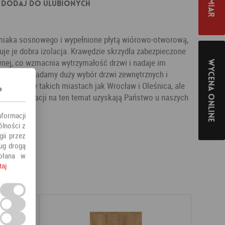
Dodaj do ulubionych
iaka sosnowego i wypełnione płytą wiórowo-otworową,
uje je dobra izolacja. Krawędzie skrzydła zabezpieczone
ewnej, co wzmacnia wytrzymałość drzwi i nadaje im
Wycena online
fercie posiadamy duży wybór drzwi zewnętrznych i
erujemy w takich miastach jak Wrocław i Oleśnica, ale
s
ych informacji na ten temat uzyskają Państwo u naszych
nformacji
ólności z
ii przez
ług drogą
ołana w
taj