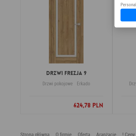
Personal
DRZWI FREZJA 9
Drzwi pokojowe
Erkado
Drz
624,78 PLN
Dodaj do ulubionych
Strona główna
O firmie
Oferta
Aranżacje
! Ceny