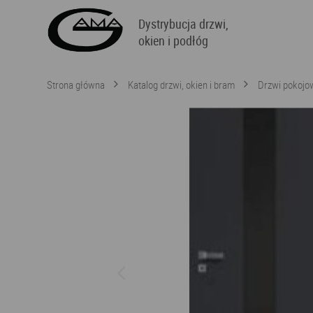
Dystrybucja drzwi,
okien i podłóg
Strona główna
Katalog drzwi, okien i bram
Drzwi pokojo