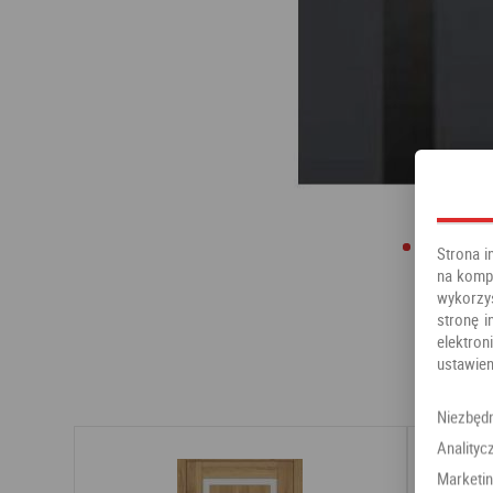
Strona i
na kompu
wykorzy
stronę i
elektr
ustawien
Niezbęd
Analityc
Marketi