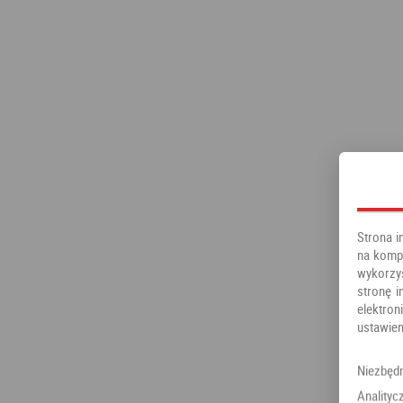
Strona i
na kompu
wykorzy
stronę i
elektr
ustawien
Niezbęd
Analityc