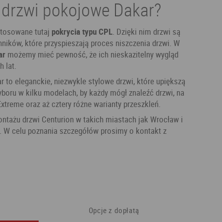
 drzwi pokojowe Dakar?
stosowane tutaj
pokrycia typu CPL
. Dzięki nim drzwi są
ników, które przyspieszają proces niszczenia drzwi. W
ar
możemy mieć pewność, że ich nieskazitelny wygląd
h lat.
r to eleganckie, niezwykle stylowe drzwi, które upiększą
boru w kilku modelach, by każdy mógł znaleźć drzwi, na
Extreme oraz aż cztery różne warianty przeszkleń.
ntażu drzwi Centurion w takich miastach jak Wrocław i
e . W celu poznania szczegółów prosimy o kontakt z
Opcje z dopłatą