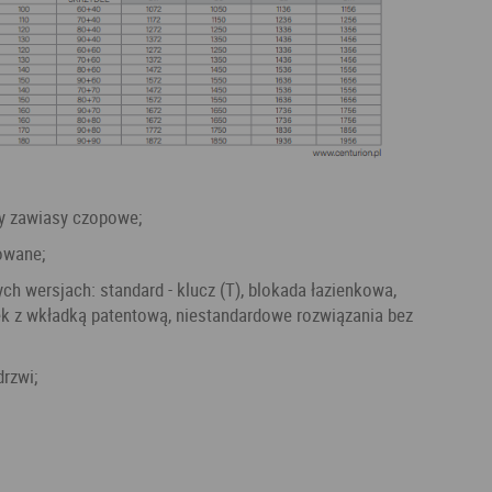
zy zawiasy czopowe;
towane;
ek z wkładką patentową, niestandardowe rozwiązania bez
drzwi;