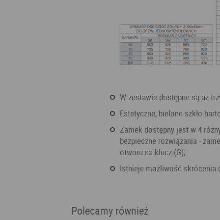
W zestawie dostępne są aż tr
Estetyczne, bielone szkło har
Zamek dostępny jest w 4 różnych wersjach: standard - klucz (T), blokada łazienkowa,
bezpieczne rozwiązania - zam
otworu na klucz (G);
Istnieje możliwość skrócenia 
Polecamy również