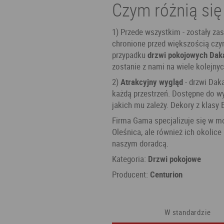
Czym różnią się
1) Przede wszystkim - zostały za
chronione przed większością czyn
przypadku
drzwi pokojowych Dak
zostanie z nami na wiele kolejnyc
2)
Atrakcyjny wygląd
- drzwi Daka
każdą przestrzeń. Dostępne do wy
jakich mu zależy. Dekory z klasy 
Firma Gama specjalizuje się w mo
Oleśnica, ale również ich okolic
naszym doradcą.
Kategoria:
Drzwi pokojowe
Producent:
Centurion
W standardzie