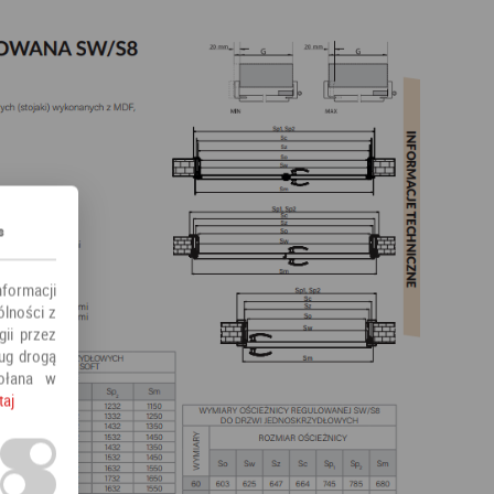
s
nformacji
ólności z
ii przez
ług drogą
ołana w
taj