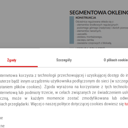
Zgody
Szczegóły
O plikach cookie
nternetowa korzysta z technologii przechowującej i uzyskującej dostęp do i
terze bądź innym urządzeniu użytkownika podłączonym do sieci (w szczeg
staniem plików cookies). Zgoda wyrażona na korzystanie z tych technolog
nternetową lub podmioty trzecie, w celach związanych ze świadczeniem us
oniczną, może w każdym momencie zostać zmodyfikowana lub odw
iach przeglądarki. Więcej o naszej polityce dotyczącej cookies dowiesz się
tu
ne
zne