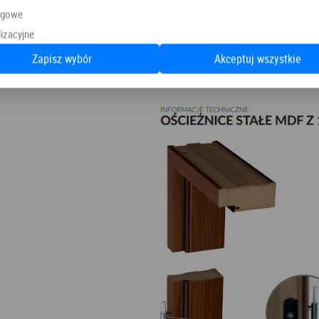
ngowe
izacyjne
Zapisz wybór
Akceptuj wszystkie