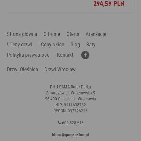
294,59 PLN
Dodaj do ulubionych
Strona główna
O firmie
Oferta
Aranżacje
! Ceny drzwi
! Ceny okien
Blog
Raty
Polityka prywatności
Kontakt
Drzwi Oleśnica
Drzwi Wrocław
PHU GAMA Rafał Pałka
Smardzów ul. Wrocławska 5
56-400 Oleśnica k. Wrocławia
NIP: 9111638762
REGON: 932726215
606 528 518
biuro@gamasalon.pl