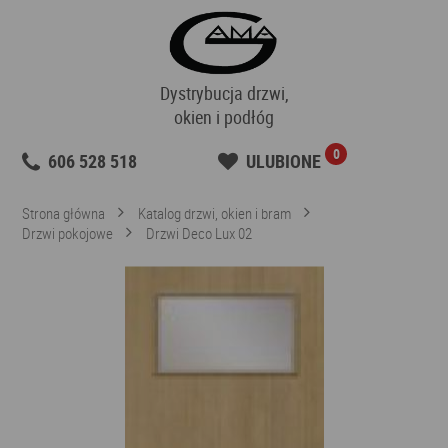
Dystrybucja drzwi,
okien i podłóg
0
606 528 518
ULUBIONE
Strona główna
Katalog drzwi, okien i bram
Drzwi pokojowe
Drzwi Deco Lux 02