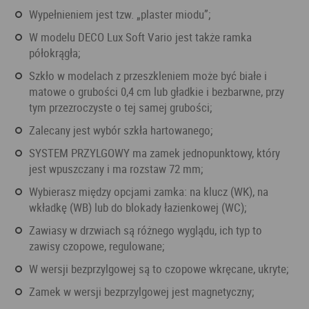
wypełnieniem jest tzw. „plaster miodu”;
w modelu DECO Lux Soft Vario jest także ramka
półokrągła;
szkło w modelach z przeszkleniem może być białe i
matowe o grubości 0,4 cm lub gładkie i bezbarwne, przy
tym przezroczyste o tej samej grubości;
zalecany jest wybór szkła hartowanego;
SYSTEM PRZYLGOWY ma zamek jednopunktowy, który
jest wpuszczany i ma rozstaw 72 mm;
wybierasz między opcjami zamka: na klucz (WK), na
wkładkę (WB) lub do blokady łazienkowej (WC);
zawiasy w drzwiach są różnego wyglądu, ich typ to
zawisy czopowe, regulowane;
w wersji bezprzylgowej są to czopowe wkręcane, ukryte;
zamek w wersji bezprzylgowej jest magnetyczny;