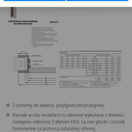
2 systemy do wyboru: przylgowy/bezprzylgowy;
ramiak w obu modelach to element wykonany z drewna i
następnie obłożony 2 płytami HDF, są one głaski i zostały
fornirowane za pomocą naturalnej okleiny;