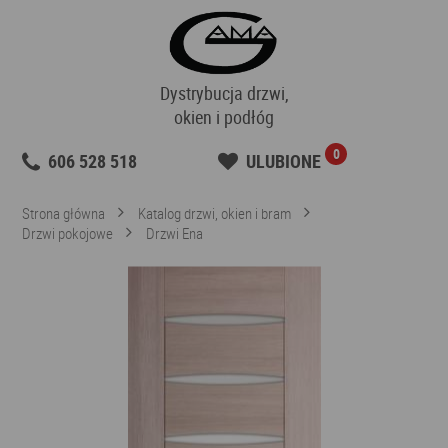
Dystrybucja drzwi,
okien i podłóg
0
606 528 518
ULUBIONE
Strona główna
Katalog drzwi, okien i bram
Drzwi pokojowe
Drzwi Ena