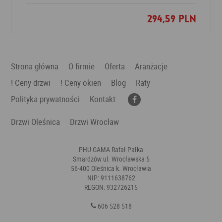
294,59 PLN
Dodaj do ulubionych
Strona główna
O firmie
Oferta
Aranżacje
! Ceny drzwi
! Ceny okien
Blog
Raty
Polityka prywatności
Kontakt
Drzwi Oleśnica
Drzwi Wrocław
PHU GAMA Rafał Pałka
Smardzów ul. Wrocławska 5
56-400 Oleśnica k. Wrocławia
NIP: 9111638762
REGON: 932726215
606 528 518