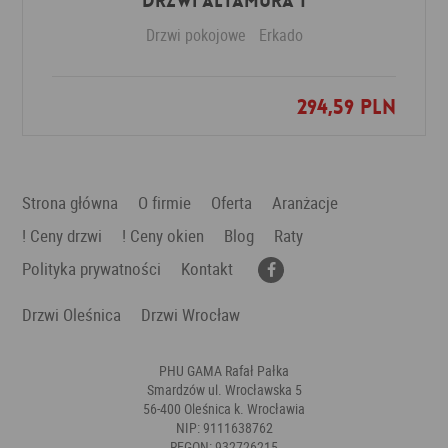
Drzwi Altamura 1
Drzwi pokojowe
Erkado
294,59 PLN
Dodaj do ulubionych
Strona główna
O firmie
Oferta
Aranżacje
! Ceny drzwi
! Ceny okien
Blog
Raty
Polityka prywatności
Kontakt
Drzwi Oleśnica
Drzwi Wrocław
PHU GAMA Rafał Pałka
Smardzów ul. Wrocławska 5
56-400 Oleśnica k. Wrocławia
NIP: 9111638762
REGON: 932726215