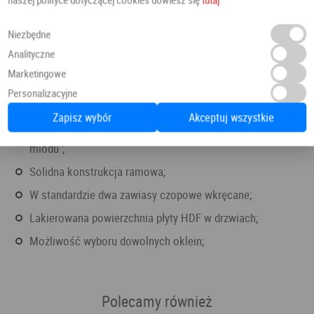
Ramiak z płyty MDF drewna iglastego [14 cm], który
Niezbędne
obłożony został z dwóch stron płytami typu HDF;
Analityczne
Przeszklenia są wytrzymałe, bo sama szyba jest
Marketingowe
bezpieczna (szkło hartowane);
Personalizacyjne
Opcja wyboru dowolnego zamka;
Zapisz wybór
Akceptuj wszystkie
Jeden z popularnych rodzajów wypełnienia, opcje "plastra
miodu";
Solidna konstrukcja ramowa;
W standardzie dwa zawiasy czopowe wkręcane;
Lakierowana powierzchnia płyty HDF w drzwiach;
Możliwość wyboru dowolnych oklein;
Polecamy również