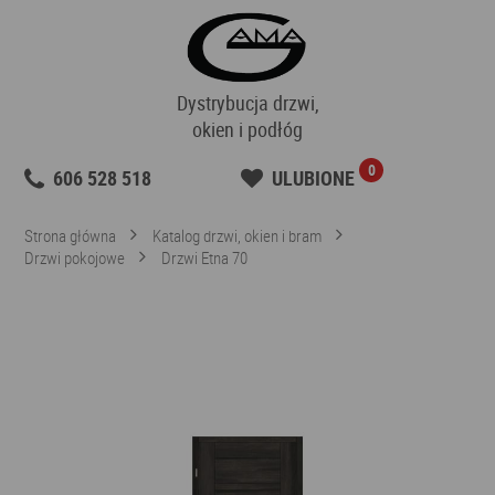
Dystrybucja drzwi,
okien i podłóg
0
606 528 518
ULUBIONE
Strona główna
Katalog drzwi, okien i bram
Drzwi pokojowe
Drzwi Etna 70