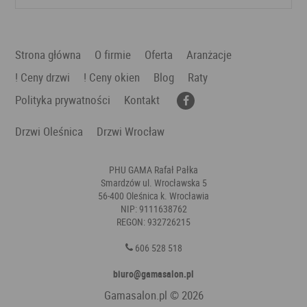
Strona główna
O firmie
Oferta
Aranżacje
! Ceny drzwi
! Ceny okien
Blog
Raty
Polityka prywatności
Kontakt
Drzwi Oleśnica
Drzwi Wrocław
PHU GAMA Rafał Pałka
Smardzów ul. Wrocławska 5
56-400 Oleśnica k. Wrocławia
NIP: 9111638762
REGON: 932726215
606 528 518
biuro@gamasalon.pl
Gamasalon.pl
© 2026