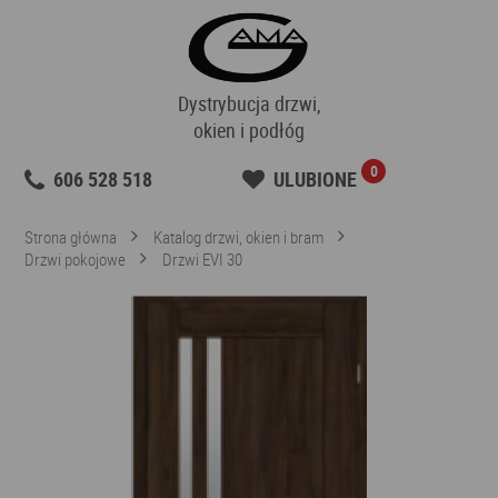
Dystrybucja drzwi,
okien i podłóg
0
606 528 518
ULUBIONE
Strona główna
Katalog drzwi, okien i bram
Drzwi pokojowe
Drzwi EVI 30