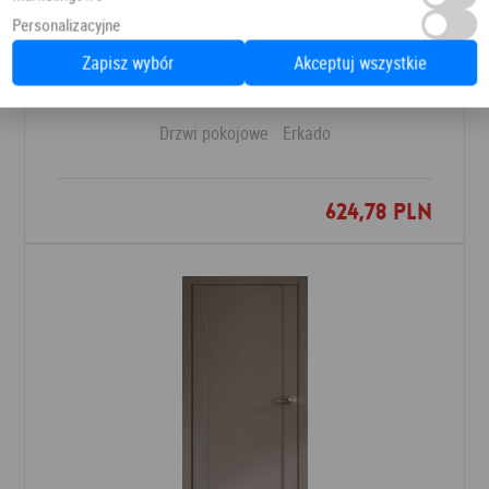
Personalizacyjne
Zapisz wybór
Akceptuj wszystkie
DRZWI FREZJA 9
Drzwi pokojowe
Erkado
624,78 PLN
Dodaj do ulubionych