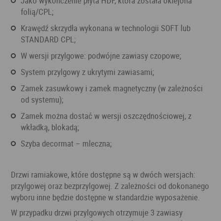
jako wykończenie płyta HDF, która została oklejona
folią/CPL;
krawędź skrzydła wykonana w technologii SOFT lub
STANDARD CPL;
w wersji przylgowe: podwójne zawiasy czopowe;
system przylgowy z ukrytymi zawiasami;
zamek zasuwkowy i zamek magnetyczny (w zależności
od systemu);
zamek można dostać w wersji oszczędnościowej, z
wkładką, blokadą;
szyba decormat – mleczna;
Drzwi ramiakowe, które dostępne są w dwóch wersjach:
przylgowej oraz bezprzylgowej. Z zależności od dokonanego
wyboru inne będzie dostępne w standardzie wyposażenie.
W przypadku drzwi przylgowych otrzymuje 3 zawiasy