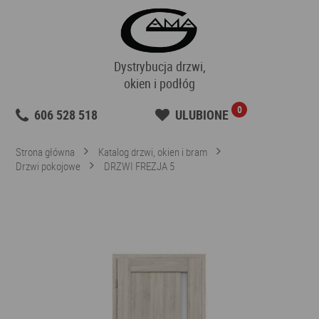
Dystrybucja drzwi,
okien i podłóg
0
606 528 518
ULUBIONE
Strona główna
Katalog drzwi, okien i bram
Drzwi pokojowe
DRZWI FREZJA 5