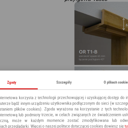
Zgody
Szczegóły
O plikach cookie
nternetowa korzysta z technologii przechowującej i uzyskującej dostęp do i
terze bądź innym urządzeniu użytkownika podłączonym do sieci (w szczeg
staniem plików cookies). Zgoda wyrażona na korzystanie z tych technolog
nternetową lub podmioty trzecie, w celach związanych ze świadczeniem us
oniczną, może w każdym momencie zostać zmodyfikowana lub odw
iach przeglądarki. Więcej o naszej polityce dotyczącej cookies dowiesz się
tu