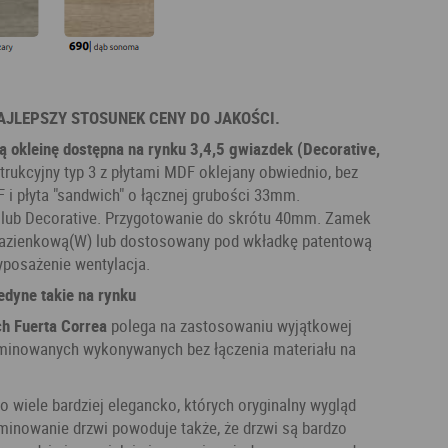
AJLEPSZY STOSUNEK CENY DO JAKOŚCI.
ą okleinę dostępna na rynku 3,4,5 gwiazdek (Decorative,
rukcyjny typ 3 z płytami MDF oklejany obwiednio, bez
F i płyta "sandwich" o łącznej grubości 33mm.
 lub Decorative. Przygotowanie do skrótu 40mm. Zamek
ą łazienkową(W) lub dostosowany pod wkładkę patentową
Wyposażenie wentylacja.
edyne takie na rynku
h Fuerta Correa
polega na zastosowaniu wyjątkowej
laminowanych wykonywanych bez łączenia materiału na
aminowanie drzwi powoduje także, że drzwi są bardzo