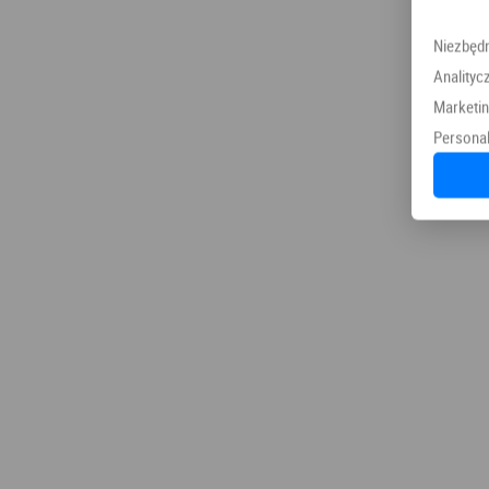
Niezbęd
Analityc
Marketi
Personal