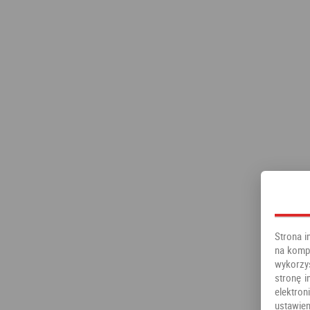
Strona i
na kompu
wykorzy
stronę i
elektr
ustawien