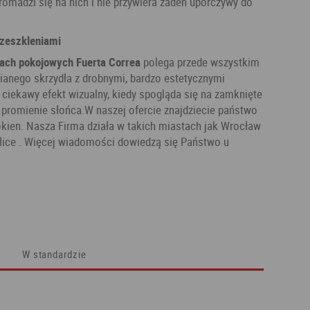
romadzi się na nich i nie przywiera żaden uporczywy do
zeszkleniami
ach pokojowych Fuerta Correa
polega przede wszystkim
ianego skrzydła z drobnymi, bardzo estetycznymi
 ciekawy efekt wizualny, kiedy spogląda się na zamknięte
ię promienie słońca.W naszej ofercie znajdziecie państwo
okien. Nasza Firma działa w takich miastach jak Wrocław
kolice . Więcej wiadomości dowiedzą się Państwo u
W standardzie