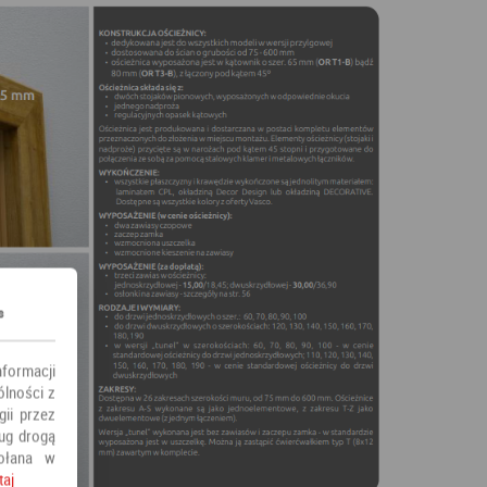
s
nformacji
ólności z
ii przez
ług drogą
ołana w
taj