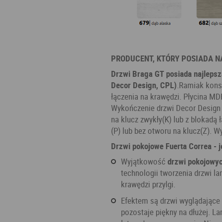
PRODUCENT, KTÓRY POSIADA N
Drzwi Braga GT posiada najlepsz
Decor Design, CPL)
.Ramiak konst
łączenia na krawędzi. Płycina MD
Wykończenie drzwi Decor Design
na klucz zwykły(K) lub z blokad
(P) lub bez otworu na klucz(Z). 
Drzwi pokojowe Fuerta Correa - j
Wyjątkowość
drzwi pokojowyc
technologii tworzenia drzwi 
krawędzi przylgi.
Efektem są drzwi wyglądające o wiele bardziej elegancko, których oryginalny wygląd
pozostaje piękny na dłużej. L