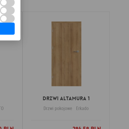
Drzwi Altamura 1
TO
Drzwi pokojowe
Erkado
nych
Dodaj do ulubionych