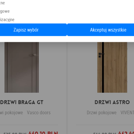
zne
Polecamy również
ngowe
izacyjne
Zapisz wybór
Akceptuj wszystkie
Drzwi Braga GT
Drzwi ASTRO
wi pokojowe
Vasco doors
Drzwi pokojowe
VIVEN
Dodaj do ulubionych
Dodaj do ulubio