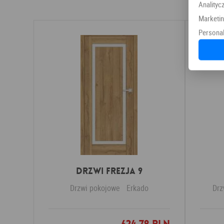
Analityc
Marketi
Personal
DRZWI FREZJA 9
Drzwi pokojowe
Erkado
Drz
Dodaj do ulubionych