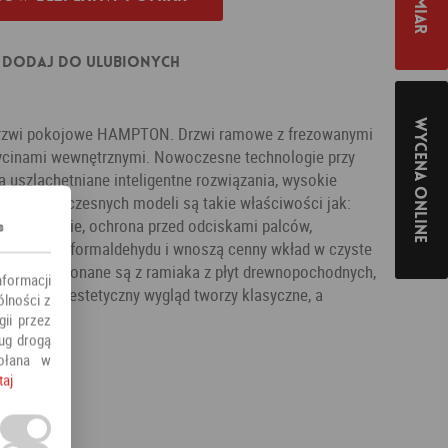
Dodaj do ulubionych
Wycena online
Drzwi pokojowe HAMPTON. Drzwi ramowe z frezowanymi
łycinami wewnętrznymi. Nowoczesne technologie przy
ą uszlachetniane inteligentne rozwiązania, wysokie
ych nowoczesnych modeli są takie właściwości jak:
 czyszczenie, ochrona przed odciskami palców,
s
 zawierają formaldehydu i wnoszą cenny wkład w czyste
niach. Wykonane są z ramiaka z płyt drewnopochodnych,
nformacji
. Matowy, estetyczny wygląd tworzy klasyczne, a
ólności z
czenie.
ii przez
ług drogą
ołana w
taj