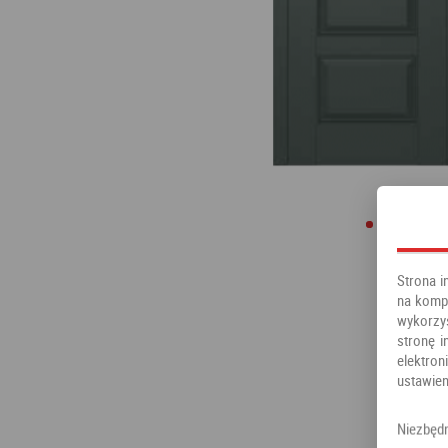
Strona i
na kompu
wykorzy
stronę i
elektr
ustawien
Niezbęd