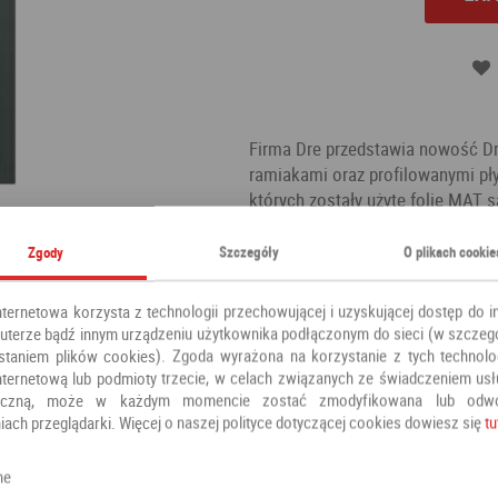
Firma Dre przedstawia nowość 
ramiakami oraz profilowanymi p
których zostały użyte folie MAT s
wzornictwo dodatkowym atutem t
odporność na zarysowania, łatwe
Zgody
Szczegóły
O plikach cookie
odporność na plamy. Ponadto nie
powietrze w naszych pomieszcze
nternetowa korzysta z technologii przechowującej i uzyskującej dostęp do i
płyciny profilowane MDF gr.19mm
terze bądź innym urządzeniu użytkownika podłączonym do sieci (w szczeg
jednocześnie nowoczesne wykoń
staniem plików cookies). Zgoda wyrażona na korzystanie z tych technolog
nternetową lub podmioty trzecie, w celach związanych ze świadczeniem us
Kategoria:
Drzwi pokojowe
oniczną, może w każdym momencie zostać zmodyfikowana lub odw
Producent:
DRE
iach przeglądarki. Więcej o naszej polityce dotyczącej cookies dowiesz się
tu
ne