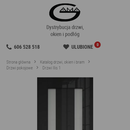
Dystrybucja drzwi,
okien i podłóg
0
606 528 518
ULUBIONE
Strona główna
Katalog drzwi, okien i bram
Drzwi pokojowe
Drzwi Ilis 1