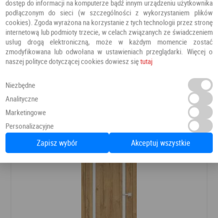
dostęp do informacji na komputerze bądź innym urządzeniu użytkownika
gniazda wpuszczone pod komplet zawiasów
podłączonym do sieci (w szczególności z wykorzystaniem plików
cookies). Zgoda wyrażona na korzystanie z tych technologii przez stronę
krawędź bez przylgi
internetową lub podmioty trzecie, w celach związanych ze świadczeniem
płyta z laminatem połyskującym
usług drogą elektroniczną, może w każdym momencie zostać
zmodyfikowana lub odwołana w ustawieniach przeglądarki. Więcej o
płyta MDF w ramiaku
naszej polityce dotyczącej cookies dowiesz się
tutaj
zamki magnetyczne
Niezbędne
Analityczne
Polecamy również
Marketingowe
Personalizacyjne
Zapisz wybór
Akceptuj wszystkie