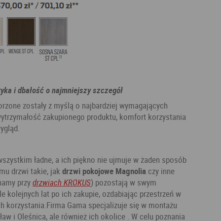
yka i dbałość o najmniejszy szczegół
rzone zostały z myślą o najbardziej wymagających
ę wytrzymałość zakupionego produktu, komfort korzystania
wygląd.
wszystkim ładne, a ich piękno nie ujmuje w żaden sposób
emu drzwi takie, jak
drzwi pokojowe Magnolia
czy inne
inamy przy
drzwiach KROKUS
) pozostają w swym
e kolejnych lat po ich zakupie, ozdabiając przestrzeń w
h korzystania.Firma Gama specjalizuje się w montażu
aw i Oleśnica, ale również ich okolice . W celu poznania