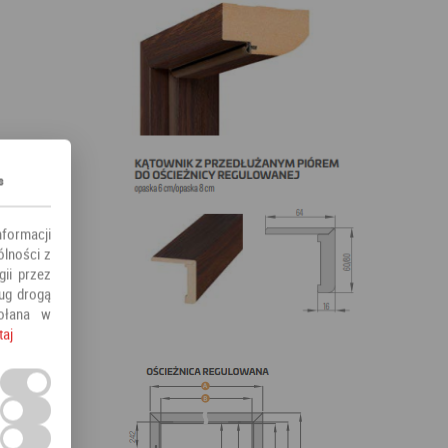
s
nformacji
ólności z
ii przez
ług drogą
ołana w
taj