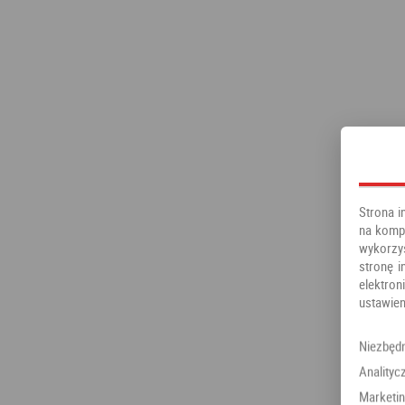
Strona i
na kompu
wykorzy
stronę i
elektr
ustawien
Niezbęd
Analityc
Marketi