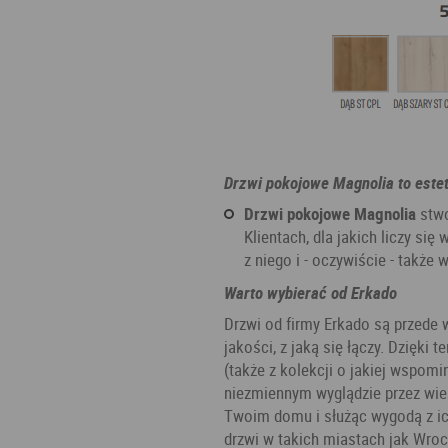
Drzwi pokojowe Magnolia to estet
Drzwi pokojowe Magnolia
stwo
Klientach, dla jakich liczy si
z niego i - oczywiście - także 
Warto wybierać od Erkado
Drzwi od firmy Erkado są przede 
jakości, z jaką się łączy. Dzięki t
(także z kolekcji o jakiej wspom
niezmiennym wyglądzie przez wiel
Twoim domu i służąc wygodą z ic
drzwi w takich miastach jak Wrocł