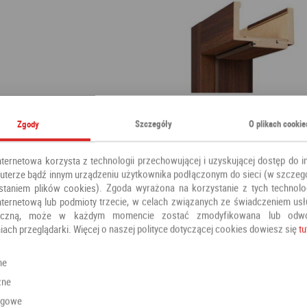
Zgody
Szczegóły
O plikach cookie
nternetowa korzysta z technologii przechowującej i uzyskującej dostęp do i
terze bądź innym urządzeniu użytkownika podłączonym do sieci (w szczeg
staniem plików cookies). Zgoda wyrażona na korzystanie z tych technolog
nternetową lub podmioty trzecie, w celach związanych ze świadczeniem us
oniczną, może w każdym momencie zostać zmodyfikowana lub odw
iach przeglądarki. Więcej o naszej polityce dotyczącej cookies dowiesz się
tu
ne
zne
ngowe