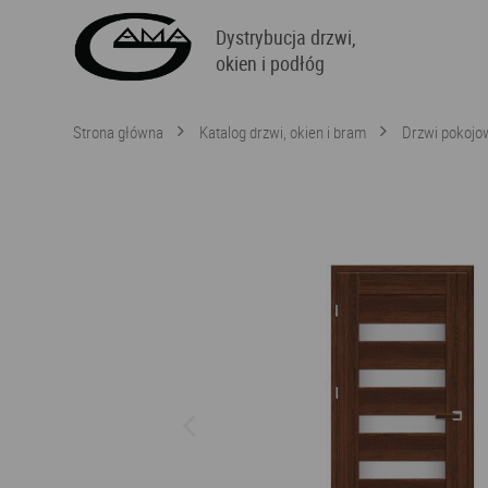
Dystrybucja drzwi,
okien i podłóg
Strona główna
Katalog drzwi, okien i bram
Drzwi pokojo