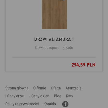
Drzwi Altamura 1
Drzwi pokojowe
Erkado
294,59 PLN
Dodaj do ulubionych
Strona główna
O firmie
Oferta
Aranżacje
! Ceny drzwi
! Ceny okien
Blog
Raty
Polityka prywatności
Kontakt