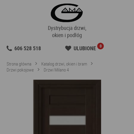
Dystrybucja drzwi,
okien i podłóg
0
606 528 518
ULUBIONE
Strona główna
Katalog drzwi, okien i bram
Drzwi pokojowe
Drzwi Milano 4