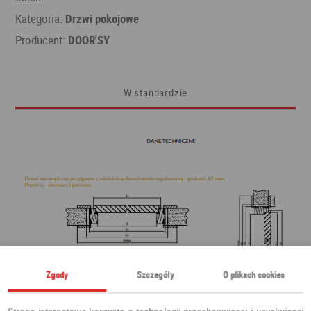
Kategoria:
Drzwi pokojowe
Producent:
DOOR'SY
W standardzie
Zgody
Szczegóły
O plikach cookies