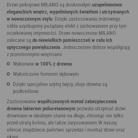
Drzwi pokojowe MILANO są doskonałym
uzupełnieniem
eleganckich wnętrz, wypełnionych światłem i utrzymanych
w nowoczesnym stylu
. Dzięki zastosowaniu matowego
szkła uzyskujemy pożądany efekt z zachowaniem przy tym
oczekiwanej intymności. Drzwi nowoczesne MILANO
zalecane są
do niewielkich pomieszczeń w celu ich
optycznego powiększenia
. Jednocześnie dobrze współgrają
z przestronnymi wnętrzami.
wykonane
w 100% z drewna
wykończone fornirem dębowym
dzięki specjalnie użytej bejcy, słoje drewna są
podkreślone
Zastosowanie
współczesnych metod zabezpieczenia
drewna lakierem poliuretanowym
pozwala utrzymać drzwi
drewniane w idealnym stanie na długo, chroniąc nie tylko
przed utratą koloru, ale także zarysowaniem.W naszej
ofercie znajdziecie państwo sprzedaż i montaż drzwi oraz
okien.