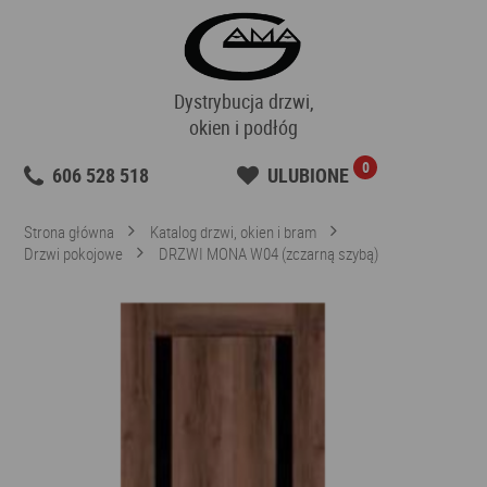
Dystrybucja drzwi,
okien i podłóg
0
606 528 518
ULUBIONE
Strona główna
Katalog drzwi, okien i bram
Drzwi pokojowe
DRZWI MONA W04 (zczarną szybą)