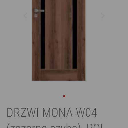
DRZWI MONA W04
(zczarną szybą), POL-