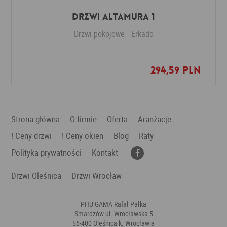
Drzwi Altamura 1
Drzwi pokojowe
Erkado
294,59 PLN
Dodaj do ulubionych
Strona główna
O firmie
Oferta
Aranżacje
! Ceny drzwi
! Ceny okien
Blog
Raty
Polityka prywatności
Kontakt
Drzwi Oleśnica
Drzwi Wrocław
PHU GAMA Rafał Pałka
Smardzów ul. Wrocławska 5
56-400 Oleśnica k. Wrocławia